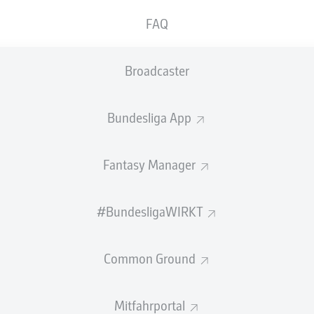
FAQ
Broadcaster
Bundesliga App
Fantasy Manager
T IN DER 2. BUNDESLIGA
#BundesligaWIRKT
uftakt.
Common Ground
Mitfahrportal