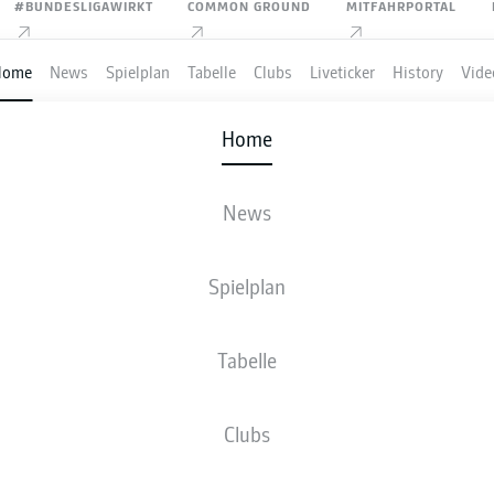
#BUNDESLIGAWIRKT
COMMON GROUND
MITFAHRPORTAL
Home
News
Spielplan
Tabelle
Clubs
Liveticker
History
Vide
29.0
Home
vs
vs
vs
News
Spielplan
Anzeige
Tabelle
Clubs