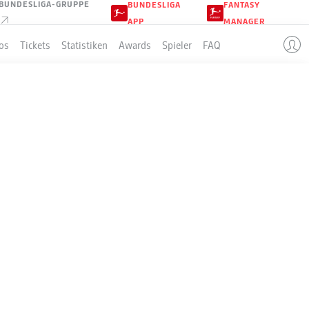
BUNDESLIGA-GRUPPE
BUNDESLIGA
FANTASY
APP
MANAGER
os
Tickets
Statistiken
Awards
Spieler
FAQ
8. 16:30
30.08. 13:30
30.08. 15:30
vs
vs
vs
ALLE SPIELE →