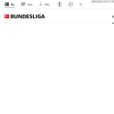
BROADCASTER
2BL
BL
VBL
28.08. 18:30
29.08. 13:30
vs
vs
vs