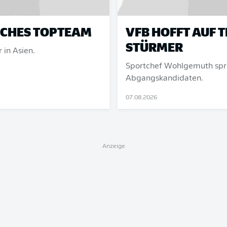
SCHES TOPTEAM
VFB HOFFT AUF 
STÜRMER
 in Asien.
Sportchef Wohlgemuth spri
Abgangskandidaten.
07.08.2026
Anzeige