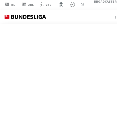
BROADCASTER
2BL
BL
VBL
ARMINDO
SIEB
ANGRIFF
FC BAYERN MÜNCHEN
STATISTIK SAISON 2026/2027
TORE
MITS