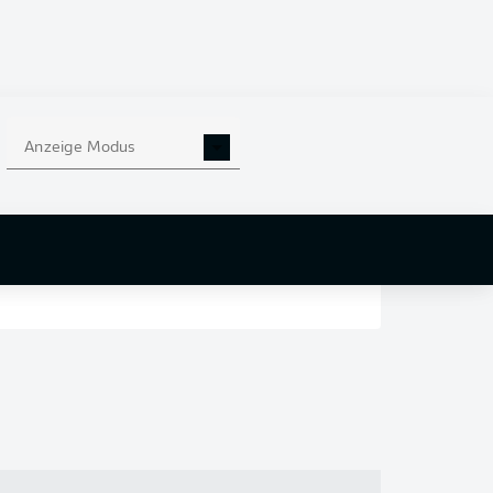
en
nd
Anzeige Modus
r