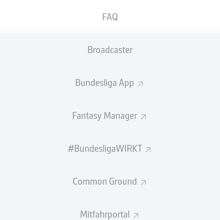
0
Gelbe Karten
FAQ
Einsätze
Broadcaster
Sprints
Intensive Läufe
Bundesliga App
Laufdistanz (km)
Fantasy Manager
Speed (km/h)
#BundesligaWIRKT
Flanken
NOCH MEHR BUNDESLIGA IN 
Common Ground
Mitfahrportal
Empfohlener redaktioneller Inhalt von
JWPlayer