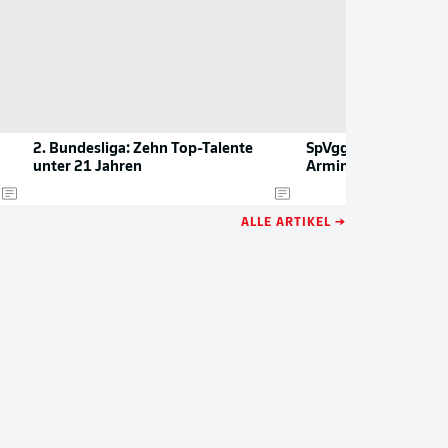
2. Bundesliga: Zehn Top-Talente
SpVgg Greuther führt
unter 21 Jahren
Armindo Sieb
ALLE ARTIKEL →