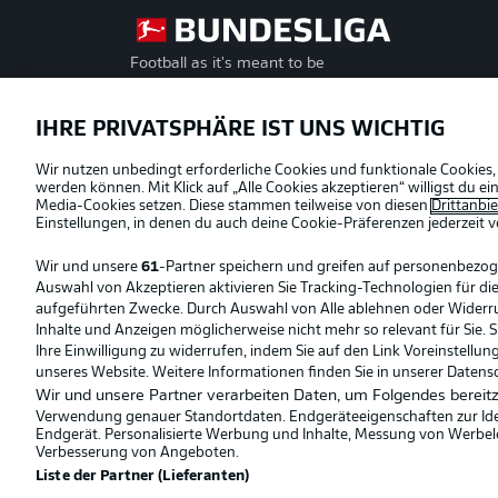
Football as it's meant to be
Offizielle Partner
IHRE PRIVATSPHÄRE IST UNS WICHTIG
Wir nutzen unbedingt erforderliche Cookies und funktionale Cookies,
werden können. Mit Klick auf „Alle Cookies akzeptieren“ willigst du 
Media-Cookies setzen. Diese stammen teilweise von diesen
Drittanbi
Einstellungen, in denen du auch deine Cookie-Präferenzen jederzeit
v
Wir und unsere
61
-Partner speichern und greifen auf personenbezo
Auswahl von Akzeptieren aktivieren Sie Tracking-Technologien für die
aufgeführten Zwecke. Durch Auswahl von Alle ablehnen oder Widerruf 
Inhalte und Anzeigen möglicherweise nicht mehr so relevant für Sie. 
Ihre Einwilligung zu widerrufen, indem Sie auf den Link Voreinstellu
unseres Website. Weitere Informationen finden Sie in unserer Datens
Wir und unsere Partner verarbeiten Daten, um Folgendes bereitz
Verwendung genauer Standortdaten. Endgeräteeigenschaften zur Ident
Endgerät. Personalisierte Werbung und Inhalte, Messung von Werbel
© 2026 Bundesliga-Gruppe GmbH
Verbesserung von Angeboten.
Liste der Partner (Lieferanten)