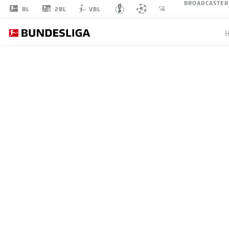
BROADCASTER
2BL
BL
VBL
ALASSANE
PLÉA
14
ANGRIFF
BORUSSIA MÖNCHENGLADBACH
STATISTIK SAISON 2025/2026
TORE