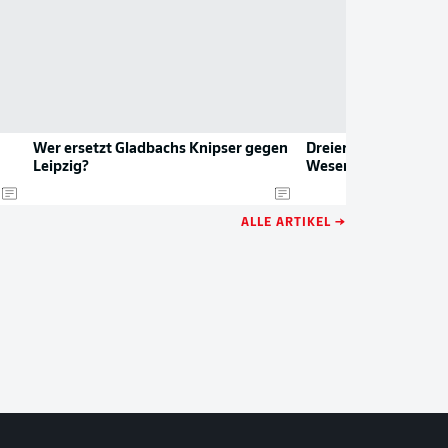
Wer ersetzt Gladbachs Knipser gegen
Dreierpacker Pléa lie
Leipzig?
Weserstadion
ALLE ARTIKEL →