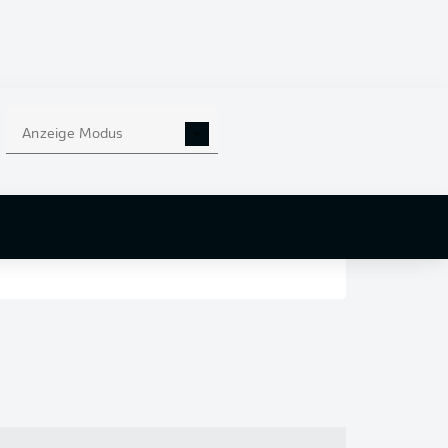
en
nd
Anzeige Modus
r