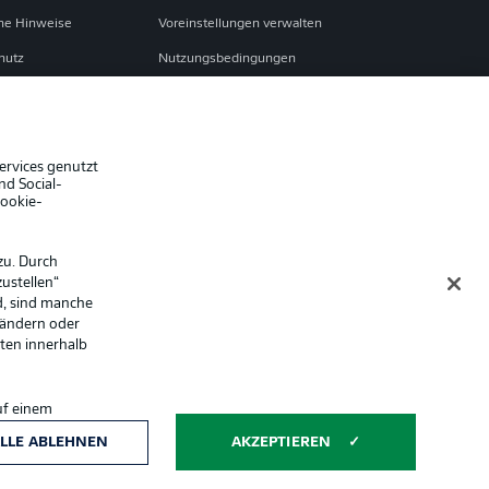
che Hinweise
Voreinstellungen verwalten
hutz
Nutzungsbedingungen
ster
Kontakt
Impressum
Spieler
ervices genutzt
nd Social-
er
AGB
Cookie-
zu. Durch
ustellen“
d, sind manche
 ändern oder
lten innerhalb
uf einem
ntwicklung und
Anzeige Modus
LLE ABLEHNEN
AKZEPTIEREN