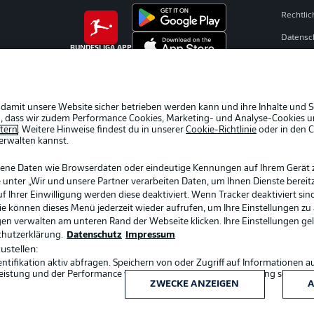
Rechtli
Datensc
BUNDESLIGA APP
Broadca
Jobs
Partner
 damit unsere Website sicher betrieben werden kann und ihre Inhalte und S
ein, dass wir zudem Performance Cookies, Marketing- und Analyse-Cookies u
Livetick
etern
. Weitere Hinweise findest du in unserer
Cookie-Richtlinie
oder in den 
erwalten kannst.
gene Daten wie Browserdaten oder eindeutige Kennungen auf Ihrem Gerät 
 unter „Wir und unsere Partner verarbeiten Daten, um Ihnen Dienste bereitz
Ihrer Einwilligung werden diese deaktiviert. Wenn Tracker deaktiviert sin
Sie können dieses Menü jederzeit wieder aufrufen, um Ihre Einstellungen zu
ngen verwalten am unteren Rand der Webseite klicken. Ihre Einstellungen ge
chutzerklärung.
Datenschutz
Impressum
ustellen:
ifikation aktiv abfragen. Speichern von oder Zugriff auf Informationen a
Sprachauswahl
eistung und der Performance von Inhalten, Zielgruppenforschung sowie E
Deutsch
ZWECKE ANZEIGEN
A