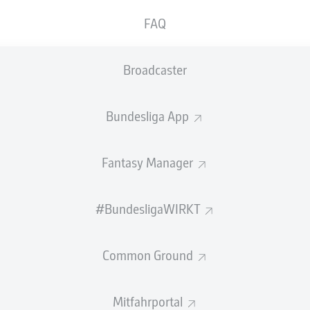
0
Gelbe Karten
FAQ
Einsätze
Broadcaster
Sprints
Intensive Läufe
Bundesliga App
Laufdistanz (km)
Fantasy Manager
Speed (km/h)
#BundesligaWIRKT
Flanken
NOCH MEHR BUNDESLIGA IN 
Common Ground
Mitfahrportal
Empfohlener redaktioneller Inhalt von
JWPlayer