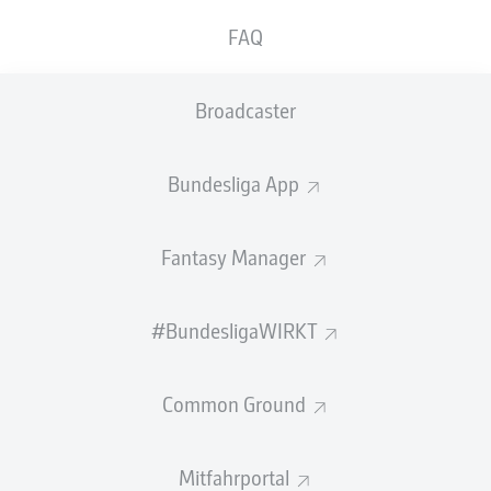
GEW.
GEW.
FAQ
ZWEIKÄMPFE
KOPFDUELLE
0
0
Broadcaster
Begangene Fouls
0
Bundesliga App
Gelbe Karten
0
Einsätze
0
Fantasy Manager
Sprints
0
#BundesligaWIRKT
Intensive Läufe
0
Common Ground
Laufdistanz (km)
0
Speed (km/h)
0
Mitfahrportal