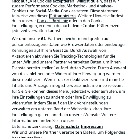
Klick auf „Alle Cookies akzeptieren“ willigst du ein, dass wir
zudem Performance Cookies, Marketing- und Analyse-
Cookies und Social-Media-Cookies setzen. Diese stammen
teilweise von diesen
Drittanbietern
. Weitere Hinweise findest
du in unserer
Cookie-Richtlinie
oder in den Cookie-
Einstellungen, in denen du auch deine Cookie-Präferenzen
jederzeit
verwalten kannst.
Wir und unsere
61
-Partner speichern und greifen auf
personenbezogene Daten wie Browserdaten oder eindeutige
Kennungen auf Ihrem Gerät zu. Durch Auswahl von
Akzeptieren aktivieren Sie Tracking-Technologien für die
unter „Wir und unsere Partner verarbeiten Daten, um Ihnen
Dienste bereitzustellen“ aufgeführten Zwecke. Durch Auswahl
Rechtliche Hinweise
Voreinstellungen verwalten
von Alle ablehnen oder Widerruf Ihrer Einwilligung werden
diese deaktiviert. Wenn Tracker deaktiviert sind, sind manche
Datenschutz
Nutzungsbedingungen
Inhalte und Anzeigen möglicherweise nicht mehr so relevant
Broadcaster
Kontakt
für Sie. Sie können dieses Menü jederzeit wieder aufrufen, um
Ihre Einstellungen zu ändern oder Ihre Einwilligung zu
Jobs
Impressum
widerrufen, indem Sie auf den Link Voreinstellungen
verwalten am unteren Rand der Webseite klicken. Ihre
Partner
Spieler
Einstellungen gelten innerhalb unseres Website. Weitere
Liveticker
AGB
Informationen finden Sie in unserer
Datenschutzerklärung.
Datenschutz
Impressum
Wir und unsere Partner verarbeiten Daten, um Folgendes