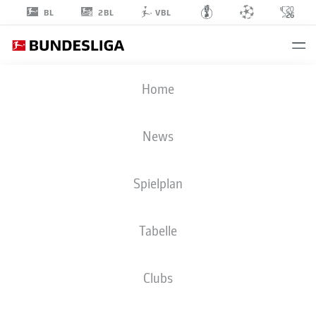
2BL
BL
VBL
LUCAS
Home
HÖLER
9
News
Spielplan
ANGRIFF
Tabelle
SPORT-CLUB FREIBURG
STATISTIK SAISON 2026/2027
TORE
MITSPIELER
Clubs