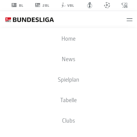
2BL
BL
VBL
MYRON
Home
BOADU
9
News
Spielplan
ANGRIFF
Tabelle
VFL BOCHUM 1848
STATISTIK SAISON 2024/2025
TORE
Clubs