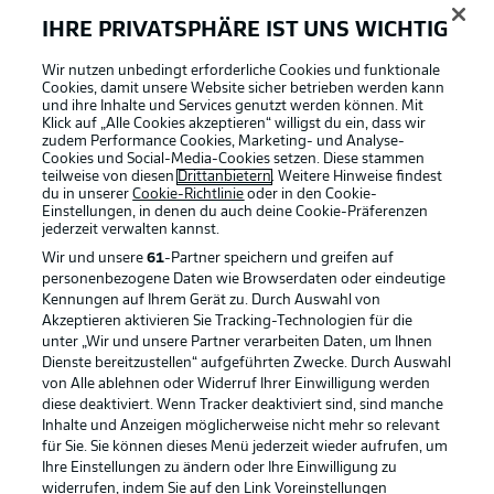
IHRE PRIVATSPHÄRE IST UNS WICHTIG
Wir nutzen unbedingt erforderliche Cookies und funktionale
Cookies, damit unsere Website sicher betrieben werden kann
und ihre Inhalte und Services genutzt werden können. Mit
Klick auf „Alle Cookies akzeptieren“ willigst du ein, dass wir
zudem Performance Cookies, Marketing- und Analyse-
Cookies und Social-Media-Cookies setzen. Diese stammen
teilweise von diesen
Drittanbietern
. Weitere Hinweise findest
du in unserer
Cookie-Richtlinie
oder in den Cookie-
Einstellungen, in denen du auch deine Cookie-Präferenzen
jederzeit
verwalten kannst.
Wir und unsere
61
-Partner speichern und greifen auf
personenbezogene Daten wie Browserdaten oder eindeutige
Kennungen auf Ihrem Gerät zu. Durch Auswahl von
Akzeptieren aktivieren Sie Tracking-Technologien für die
unter „Wir und unsere Partner verarbeiten Daten, um Ihnen
Dienste bereitzustellen“ aufgeführten Zwecke. Durch Auswahl
Rechtliche Hinweise
Voreinstellungen verwalten
von Alle ablehnen oder Widerruf Ihrer Einwilligung werden
diese deaktiviert. Wenn Tracker deaktiviert sind, sind manche
Datenschutz
Nutzungsbedingungen
Inhalte und Anzeigen möglicherweise nicht mehr so relevant
Kontakt
Jobs
für Sie. Sie können dieses Menü jederzeit wieder aufrufen, um
Ihre Einstellungen zu ändern oder Ihre Einwilligung zu
Impressum
Partner
widerrufen, indem Sie auf den Link Voreinstellungen