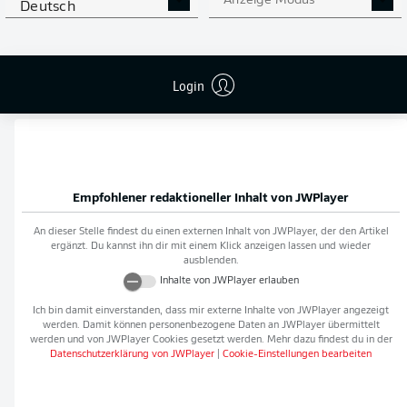
Anzeige Modus
Deutsch
Flanken
0
NOCH MEHR BUNDESLIGA
APP STORE
GOOGLE PLAY
Login
IN DER APP!
Empfohlener redaktioneller Inhalt von
JWPlayer
An dieser Stelle findest du einen externen Inhalt von
JWPlayer
, der den Artikel
ergänzt. Du kannst ihn dir mit einem Klick anzeigen lassen und wieder
ausblenden.
Inhalte von
JWPlayer
erlauben
Ich bin damit einverstanden, dass mir externe Inhalte von
JWPlayer
angezeigt
werden. Damit können personenbezogene Daten an
JWPlayer
übermittelt
werden und von
JWPlayer
Cookies gesetzt werden. Mehr dazu findest du in der
Datenschutzerklärung von
JWPlayer
|
Cookie-Einstellungen bearbeiten