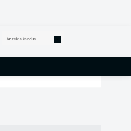
en
nd
Anzeige Modus
r