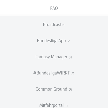
0
Gelbe Karten
FAQ
Einsätze
Broadcaster
Sprints
Intensive Läufe
Bundesliga App
Laufdistanz (km)
Fantasy Manager
Speed (km/h)
#BundesligaWIRKT
Flanken
NOCH MEHR BUNDESLIGA IN 
Common Ground
Mitfahrportal
Empfohlener redaktioneller Inhalt von
JWPlayer