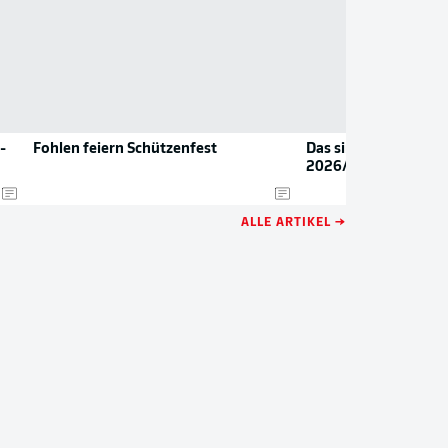
-
Fohlen feiern Schützenfest
Das sind die neuen Tr
2026/27
ALLE ARTIKEL →