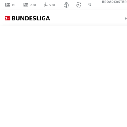
BROADCASTER
2BL
BL
VBL
VALENTIN
GENDREY
15
VERTEIDIGUNG
TSG HOFFENHEIM
STATISTIK SAISON 2026/2027
TORE
MITS