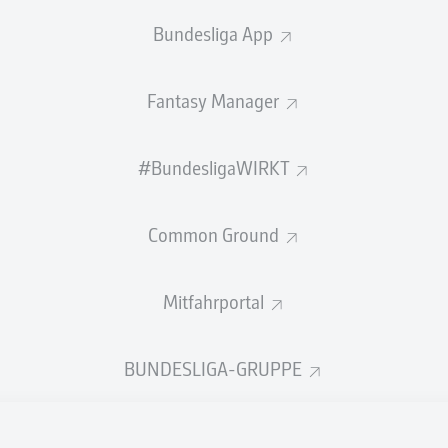
0
Gelbe Karten
Bundesliga App
Einsätze
Fantasy Manager
Sprints
Intensive Läufe
#BundesligaWIRKT
Laufdistanz (km)
Common Ground
Speed (km/h)
Mitfahrportal
Flanken
NOCH MEHR BUNDESLIGA IN 
BUNDESLIGA-GRUPPE
Empfohlener redaktioneller Inhalt von
JWPlayer