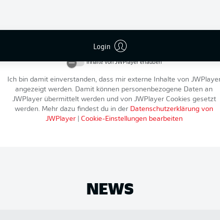
An dieser Stelle findest du einen externen Inhalt von
JWPlayer
, der d
Artikel ergänzt. Du kannst ihn dir mit einem Klick anzeigen lassen u
Login
wieder ausblenden.
Inhalte von
JWPlayer
erlauben
Ich bin damit einverstanden, dass mir externe Inhalte von
JWPlaye
angezeigt werden. Damit können personenbezogene Daten an
JWPlayer
übermittelt werden und von
JWPlayer
Cookies gesetzt
werden. Mehr dazu findest du in der
Datenschutzerklärung von
JWPlayer
|
Cookie-Einstellungen bearbeiten
NEWS