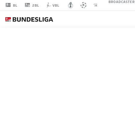
BROADCASTER
2BL
BL
VBL
LEONARDO
BITTENCOURT
10
MITTELFELD
FC ENERGIE COTTBUS
STATISTIK SAISON 2026/2027
TORE
MITS