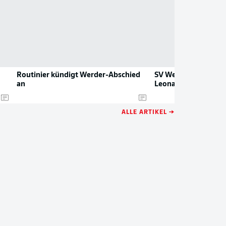
Routinier kündigt Werder-Abschied
SV Werder Bremen v
an
Leonardo Bittencour
ALLE ARTIKEL →