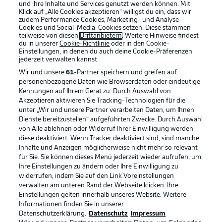
und ihre Inhalte und Services genutzt werden können. Mit
Klick auf „Alle Cookies akzeptieren“ willigst du ein, dass wir
zudem Performance Cookies, Marketing- und Analyse-
Cookies und Social-Media-Cookies setzen. Diese stammen
teilweise von diesen
Drittanbietern
. Weitere Hinweise findest
du in unserer
Cookie-Richtlinie
oder in den Cookie-
Einstellungen, in denen du auch deine Cookie-Präferenzen
jederzeit
verwalten kannst.
Wir und unsere
61
-Partner speichern und greifen auf
personenbezogene Daten wie Browserdaten oder eindeutige
Kennungen auf Ihrem Gerät zu. Durch Auswahl von
Akzeptieren aktivieren Sie Tracking-Technologien für die
unter „Wir und unsere Partner verarbeiten Daten, um Ihnen
Dienste bereitzustellen“ aufgeführten Zwecke. Durch Auswahl
Rechtliche Hinweise
Voreinstellungen verwalten
von Alle ablehnen oder Widerruf Ihrer Einwilligung werden
diese deaktiviert. Wenn Tracker deaktiviert sind, sind manche
Datenschutz
Nutzungsbedingungen
Inhalte und Anzeigen möglicherweise nicht mehr so relevant
Broadcaster
Kontakt
für Sie. Sie können dieses Menü jederzeit wieder aufrufen, um
Ihre Einstellungen zu ändern oder Ihre Einwilligung zu
Jobs
Impressum
widerrufen, indem Sie auf den Link Voreinstellungen
verwalten am unteren Rand der Webseite klicken. Ihre
Partner
Spieler
Einstellungen gelten innerhalb unseres Website. Weitere
Liveticker
AGB
Informationen finden Sie in unserer
Datenschutzerklärung.
Datenschutz
Impressum