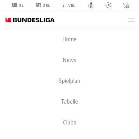
2BL
BL
VBL
SKELLY
Home
ALVERO
28
News
Spielplan
MITTELFELD
Tabelle
SV WERDER BREMEN
STATISTIK SAISON 2026/2027
TORE
MITSPIELER
Clubs