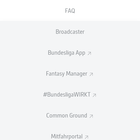
FAQ
GEW.
GEW.
ZWEIKÄMPFE
KOPFDUELLE
0
0
Broadcaster
Begangene Fouls
0
Bundesliga App
Gelbe Karten
0
Fantasy Manager
Einsätze
0
Sprints
0
#BundesligaWIRKT
Intensive Läufe
0
Common Ground
Laufdistanz (km)
0
Mitfahrportal
Speed (km/h)
0