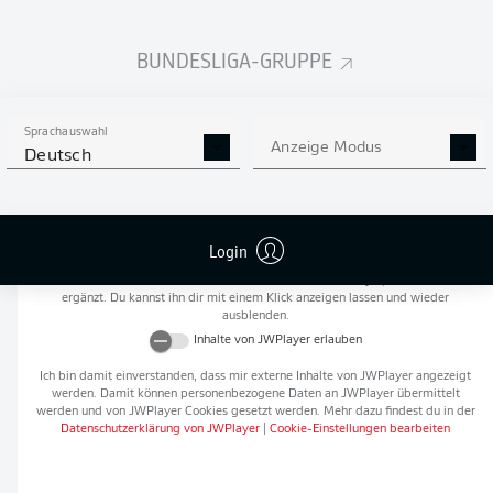
Flanken
0
BUNDESLIGA-GRUPPE
NOCH MEHR BUNDESLIGA
APP STORE
GOOGLE PLAY
IN DER APP!
Sprachauswahl
Anzeige Modus
Deutsch
Empfohlener redaktioneller Inhalt von
JWPlayer
Login
An dieser Stelle findest du einen externen Inhalt von
JWPlayer
, der den Artikel
ergänzt. Du kannst ihn dir mit einem Klick anzeigen lassen und wieder
ausblenden.
Inhalte von
JWPlayer
erlauben
Ich bin damit einverstanden, dass mir externe Inhalte von
JWPlayer
angezeigt
werden. Damit können personenbezogene Daten an
JWPlayer
übermittelt
werden und von
JWPlayer
Cookies gesetzt werden. Mehr dazu findest du in der
Datenschutzerklärung von
JWPlayer
|
Cookie-Einstellungen bearbeiten