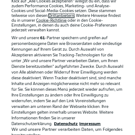
Klick auf „Alle Cookies akzeptieren“ willigst du ein, dass wir
zudem Performance Cookies, Marketing- und Analyse-
Cookies und Social-Media-Cookies setzen. Diese stammen
teilweise von diesen
Drittanbietern
. Weitere Hinweise findest
du in unserer
Cookie-Richtlinie
oder in den Cookie-
Einstellungen, in denen du auch deine Cookie-Präferenzen
jederzeit
verwalten kannst.
Wir und unsere
61
-Partner speichern und greifen auf
personenbezogene Daten wie Browserdaten oder eindeutige
Kennungen auf Ihrem Gerät zu. Durch Auswahl von
Akzeptieren aktivieren Sie Tracking-Technologien für die
unter „Wir und unsere Partner verarbeiten Daten, um Ihnen
Dienste bereitzustellen“ aufgeführten Zwecke. Durch Auswahl
Rechtliche Hinweise
Voreinstellungen verwalten
von Alle ablehnen oder Widerruf Ihrer Einwilligung werden
diese deaktiviert. Wenn Tracker deaktiviert sind, sind manche
Datenschutz
Nutzungsbedingungen
Inhalte und Anzeigen möglicherweise nicht mehr so relevant
Broadcaster
Kontakt
für Sie. Sie können dieses Menü jederzeit wieder aufrufen, um
Ihre Einstellungen zu ändern oder Ihre Einwilligung zu
Jobs
Impressum
widerrufen, indem Sie auf den Link Voreinstellungen
verwalten am unteren Rand der Webseite klicken. Ihre
Partner
Spieler
Einstellungen gelten innerhalb unseres Website. Weitere
Liveticker
AGB
Informationen finden Sie in unserer
Datenschutzerklärung.
Datenschutz
Impressum
Wir und unsere Partner verarbeiten Daten, um Folgendes