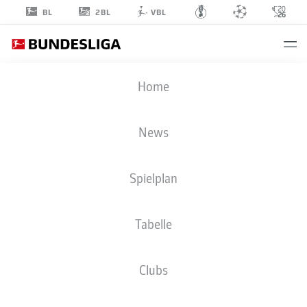
2BL
BL
VBL
RAMY
Home
BENSEBAINI
5
News
Spielplan
VERTEIDIGUNG
Tabelle
BORUSSIA DORTMUND
STATISTIK SAISON 2026/2027
TORE
MITSPIELER
Clubs