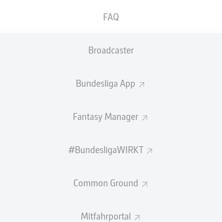
GEW.
GEW.
FAQ
ZWEIKÄMPFE
KOPFDUELLE
0
0
Broadcaster
Begangene Fouls
0
Bundesliga App
Gelbe Karten
0
Einsätze
0
Fantasy Manager
Sprints
0
#BundesligaWIRKT
Intensive Läufe
0
Common Ground
Laufdistanz (km)
0
Speed (km/h)
0
Mitfahrportal