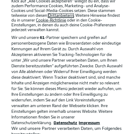
Klick auf „Alle Cookies akzeptieren“ willigst du ein, dass wir
zudem Performance Cookies, Marketing- und Analyse-
Cookies und Social-Media-Cookies setzen. Diese stammen
teilweise von diesen
Drittanbietern
. Weitere Hinweise findest
du in unserer
Cookie-Richtlinie
oder in den Cookie-
Einstellungen, in denen du auch deine Cookie-Präferenzen
jederzeit
verwalten kannst.
Wir und unsere
61
-Partner speichern und greifen auf
personenbezogene Daten wie Browserdaten oder eindeutige
Kennungen auf Ihrem Gerät zu. Durch Auswahl von
Akzeptieren aktivieren Sie Tracking-Technologien für die
unter „Wir und unsere Partner verarbeiten Daten, um Ihnen
Dienste bereitzustellen“ aufgeführten Zwecke. Durch Auswahl
Rechtliche Hinweise
Voreinstellungen verwalten
von Alle ablehnen oder Widerruf Ihrer Einwilligung werden
diese deaktiviert. Wenn Tracker deaktiviert sind, sind manche
Datenschutz
Nutzungsbedingungen
Inhalte und Anzeigen möglicherweise nicht mehr so relevant
Broadcaster
Kontakt
für Sie. Sie können dieses Menü jederzeit wieder aufrufen, um
Ihre Einstellungen zu ändern oder Ihre Einwilligung zu
Jobs
Impressum
widerrufen, indem Sie auf den Link Voreinstellungen
verwalten am unteren Rand der Webseite klicken. Ihre
Partner
Spieler
Einstellungen gelten innerhalb unseres Website. Weitere
Liveticker
AGB
Informationen finden Sie in unserer
Datenschutzerklärung.
Datenschutz
Impressum
Wir und unsere Partner verarbeiten Daten, um Folgendes