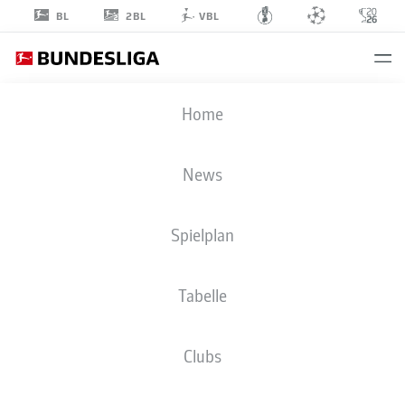
2BL
BL
VBL
MARIUS
Home
WOLF
27
News
Spielplan
VERTEIDIGUNG
Tabelle
FC AUGSBURG
STATISTIK SAISON 2026/2027
TORE
MITSPIELER
Clubs