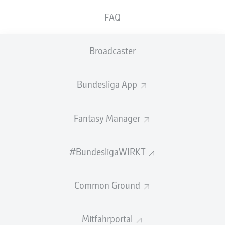
GEW.
GEW.
FAQ
ZWEIKÄMPFE
KOPFDUELLE
0
0
Broadcaster
Begangene Fouls
0
Bundesliga App
Gelbe Karten
0
Einsätze
0
Fantasy Manager
Sprints
0
#BundesligaWIRKT
Intensive Läufe
0
Common Ground
Laufdistanz (km)
0
Speed (km/h)
0
Mitfahrportal