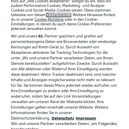
Klick auf „Alle Cookies akzeptieren“ willigst du ein, dass wir
zudem Performance Cookies, Marketing- und Analyse-
Cookies und Social-Media-Cookies setzen. Diese stammen
teilweise von diesen
Drittanbietern
. Weitere Hinweise findest
du in unserer
Cookie-Richtlinie
oder in den Cookie-
Einstellungen, in denen du auch deine Cookie-Präferenzen
jederzeit
verwalten kannst.
Wir und unsere
61
-Partner speichern und greifen auf
personenbezogene Daten wie Browserdaten oder eindeutige
Kennungen auf Ihrem Gerät zu. Durch Auswahl von
Akzeptieren aktivieren Sie Tracking-Technologien für die
unter „Wir und unsere Partner verarbeiten Daten, um Ihnen
Dienste bereitzustellen“ aufgeführten Zwecke. Durch Auswahl
Rechtliche Hinweise
Voreinstellungen verwalten
von Alle ablehnen oder Widerruf Ihrer Einwilligung werden
diese deaktiviert. Wenn Tracker deaktiviert sind, sind manche
Datenschutz
Nutzungsbedingungen
Inhalte und Anzeigen möglicherweise nicht mehr so relevant
Broadcaster
Kontakt
für Sie. Sie können dieses Menü jederzeit wieder aufrufen, um
Ihre Einstellungen zu ändern oder Ihre Einwilligung zu
Jobs
Impressum
widerrufen, indem Sie auf den Link Voreinstellungen
verwalten am unteren Rand der Webseite klicken. Ihre
Partner
Spieler
Einstellungen gelten innerhalb unseres Website. Weitere
Liveticker
AGB
Informationen finden Sie in unserer
Datenschutzerklärung.
Datenschutz
Impressum
Wir und unsere Partner verarbeiten Daten, um Folgendes