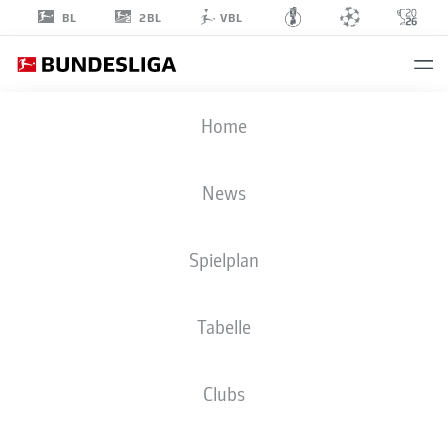
2BL
BL
VBL
PATRIK
Home
SCHICK
14
News
Spielplan
ANGRIFF
Tabelle
BAYER 04 LEVERKUSEN
STATISTIK SAISON 2026/2027
TORE
MITSPIELER
Clubs