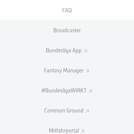
GEW.
GEW.
FAQ
ZWEIKÄMPFE
KOPFDUELLE
0
0
Broadcaster
Begangene Fouls
0
Bundesliga App
Gelbe Karten
0
Einsätze
0
Fantasy Manager
Sprints
0
#BundesligaWIRKT
Intensive Läufe
0
Common Ground
Laufdistanz (km)
0
Speed (km/h)
0
Mitfahrportal