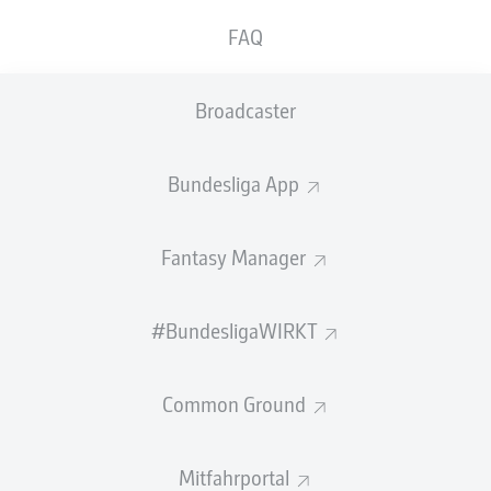
GEW.
GEW.
FAQ
ZWEIKÄMPFE
KOPFDUELLE
0
0
Broadcaster
Begangene Fouls
0
Bundesliga App
Gelbe Karten
0
Einsätze
0
Fantasy Manager
Sprints
0
#BundesligaWIRKT
Intensive Läufe
0
Common Ground
Laufdistanz (km)
0
Speed (km/h)
0
Mitfahrportal