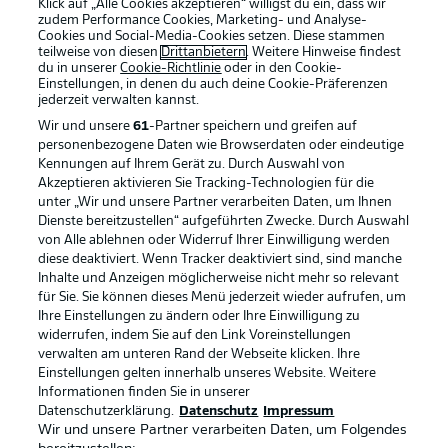
Klick auf „Alle Cookies akzeptieren“ willigst du ein, dass wir
zudem Performance Cookies, Marketing- und Analyse-
Cookies und Social-Media-Cookies setzen. Diese stammen
teilweise von diesen
Drittanbietern
. Weitere Hinweise findest
du in unserer
Cookie-Richtlinie
oder in den Cookie-
Einstellungen, in denen du auch deine Cookie-Präferenzen
jederzeit
verwalten kannst.
Wir und unsere
61
-Partner speichern und greifen auf
personenbezogene Daten wie Browserdaten oder eindeutige
Kennungen auf Ihrem Gerät zu. Durch Auswahl von
Akzeptieren aktivieren Sie Tracking-Technologien für die
unter „Wir und unsere Partner verarbeiten Daten, um Ihnen
Dienste bereitzustellen“ aufgeführten Zwecke. Durch Auswahl
Rechtliche Hinweise
Voreinstellungen verwalten
von Alle ablehnen oder Widerruf Ihrer Einwilligung werden
diese deaktiviert. Wenn Tracker deaktiviert sind, sind manche
Datenschutz
Nutzungsbedingungen
Inhalte und Anzeigen möglicherweise nicht mehr so relevant
Broadcaster
Kontakt
für Sie. Sie können dieses Menü jederzeit wieder aufrufen, um
Ihre Einstellungen zu ändern oder Ihre Einwilligung zu
Jobs
Impressum
widerrufen, indem Sie auf den Link Voreinstellungen
verwalten am unteren Rand der Webseite klicken. Ihre
Partner
Spieler
Einstellungen gelten innerhalb unseres Website. Weitere
Liveticker
AGB
Informationen finden Sie in unserer
Datenschutzerklärung.
Datenschutz
Impressum
Wir und unsere Partner verarbeiten Daten, um Folgendes