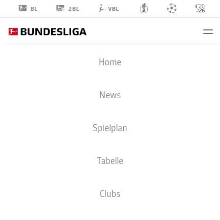
2BL
BL
VBL
EXEQUIEL
Home
PALACIOS
25
News
Spielplan
MITTELFELD
Tabelle
BAYER 04 LEVERKUSEN
STATISTIK SAISON 2026/2027
TORE
MITSPIELER
Clubs