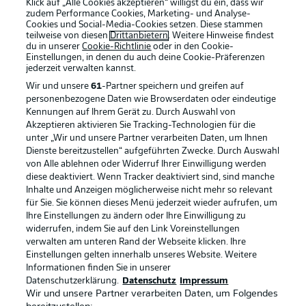
Klick auf „Alle Cookies akzeptieren“ willigst du ein, dass wir
zudem Performance Cookies, Marketing- und Analyse-
Cookies und Social-Media-Cookies setzen. Diese stammen
teilweise von diesen
Drittanbietern
. Weitere Hinweise findest
du in unserer
Cookie-Richtlinie
oder in den Cookie-
Einstellungen, in denen du auch deine Cookie-Präferenzen
jederzeit
verwalten kannst.
Wir und unsere
61
-Partner speichern und greifen auf
personenbezogene Daten wie Browserdaten oder eindeutige
Kennungen auf Ihrem Gerät zu. Durch Auswahl von
Akzeptieren aktivieren Sie Tracking-Technologien für die
unter „Wir und unsere Partner verarbeiten Daten, um Ihnen
Dienste bereitzustellen“ aufgeführten Zwecke. Durch Auswahl
Rechtliche Hinweise
Voreinstellungen verwalten
von Alle ablehnen oder Widerruf Ihrer Einwilligung werden
diese deaktiviert. Wenn Tracker deaktiviert sind, sind manche
Datenschutz
Nutzungsbedingungen
Inhalte und Anzeigen möglicherweise nicht mehr so relevant
Broadcaster
Kontakt
für Sie. Sie können dieses Menü jederzeit wieder aufrufen, um
Ihre Einstellungen zu ändern oder Ihre Einwilligung zu
Jobs
Impressum
widerrufen, indem Sie auf den Link Voreinstellungen
verwalten am unteren Rand der Webseite klicken. Ihre
Partner
Spieler
Einstellungen gelten innerhalb unseres Website. Weitere
Liveticker
AGB
Informationen finden Sie in unserer
Datenschutzerklärung.
Datenschutz
Impressum
Wir und unsere Partner verarbeiten Daten, um Folgendes