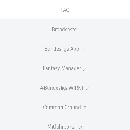
GEW.
GEW.
FAQ
ZWEIKÄMPFE
KOPFDUELLE
0
0
Broadcaster
Begangene Fouls
0
Bundesliga App
Gelbe Karten
0
Einsätze
0
Fantasy Manager
Sprints
0
#BundesligaWIRKT
Intensive Läufe
0
Common Ground
Laufdistanz (km)
0
Speed (km/h)
0
Mitfahrportal