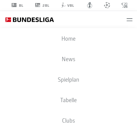
2BL
BL
VBL
ROCCO
Home
REITZ
27
News
Spielplan
MITTELFELD
Tabelle
BORUSSIA MÖNCHENGLADBACH
STATISTIK SAISON 2026/2027
TORE
MITSPIELER
Clubs