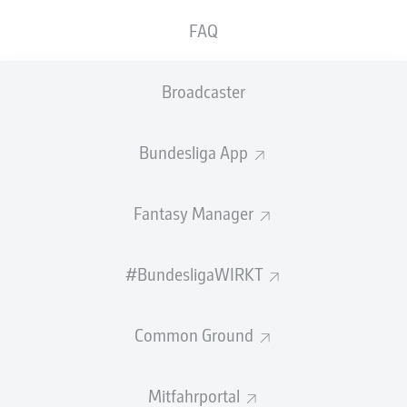
GEW.
GEW.
FAQ
ZWEIKÄMPFE
KOPFDUELLE
0
0
Broadcaster
Begangene Fouls
0
Bundesliga App
Gelbe Karten
0
Einsätze
0
Fantasy Manager
Sprints
0
#BundesligaWIRKT
Intensive Läufe
0
Common Ground
Laufdistanz (km)
0
Speed (km/h)
0
Mitfahrportal