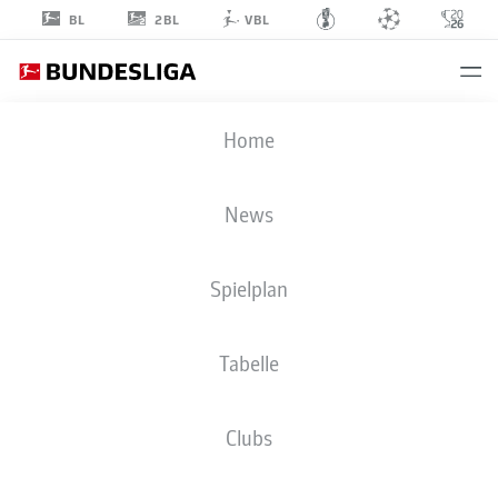
2BL
BL
VBL
MARTIN
Home
TERRIER
11
News
Spielplan
ANGRIFF
Tabelle
BAYER 04 LEVERKUSEN
STATISTIK SAISON 2026/2027
TORE
MITSPIELER
Clubs