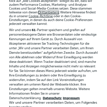
Klick auf „Alle Cookies akzeptieren“ willigst du ein, dass wir
zudem Performance Cookies, Marketing- und Analyse-
Cookies und Social-Media-Cookies setzen. Diese stammen
teilweise von diesen
Drittanbietern
. Weitere Hinweise findest
du in unserer
Cookie-Richtlinie
oder in den Cookie-
Einstellungen, in denen du auch deine Cookie-Präferenzen
jederzeit
verwalten kannst.
Wir und unsere
61
-Partner speichern und greifen auf
personenbezogene Daten wie Browserdaten oder eindeutige
Kennungen auf Ihrem Gerät zu. Durch Auswahl von
Akzeptieren aktivieren Sie Tracking-Technologien für die
unter „Wir und unsere Partner verarbeiten Daten, um Ihnen
Dienste bereitzustellen“ aufgeführten Zwecke. Durch Auswahl
Rechtliche Hinweise
Voreinstellungen verwalten
von Alle ablehnen oder Widerruf Ihrer Einwilligung werden
diese deaktiviert. Wenn Tracker deaktiviert sind, sind manche
Datenschutz
Nutzungsbedingungen
Inhalte und Anzeigen möglicherweise nicht mehr so relevant
Broadcaster
Kontakt
für Sie. Sie können dieses Menü jederzeit wieder aufrufen, um
Ihre Einstellungen zu ändern oder Ihre Einwilligung zu
Jobs
Impressum
widerrufen, indem Sie auf den Link Voreinstellungen
verwalten am unteren Rand der Webseite klicken. Ihre
Partner
Spieler
Einstellungen gelten innerhalb unseres Website. Weitere
Liveticker
AGB
Informationen finden Sie in unserer
Datenschutzerklärung.
Datenschutz
Impressum
Wir und unsere Partner verarbeiten Daten, um Folgendes