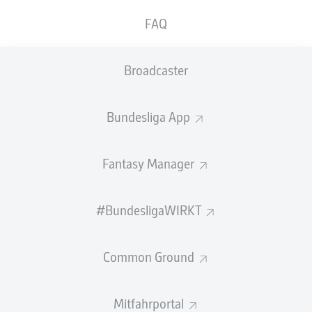
GEW.
GEW.
FAQ
ZWEIKÄMPFE
KOPFDUELLE
0
0
Broadcaster
Begangene Fouls
0
Bundesliga App
Gelbe Karten
0
Einsätze
0
Fantasy Manager
Sprints
0
#BundesligaWIRKT
Intensive Läufe
0
Common Ground
Laufdistanz (km)
0
Speed (km/h)
0
Mitfahrportal