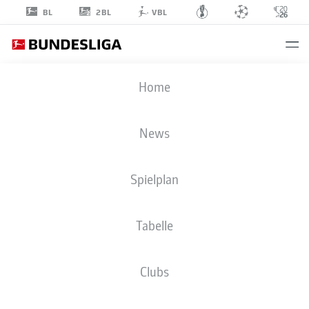
2BL
BL
VBL
BENJAMIN
Home
ŠEŠKO
30
News
Spielplan
ANGRIFF
Tabelle
RB LEIPZIG
STATISTIK SAISON 2025/2026
TORE
Clubs