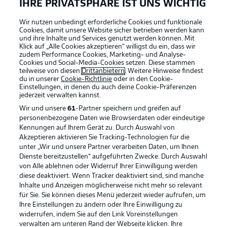
IHRE PRIVATSPHÄRE IST UNS WICHTIG
Wir nutzen unbedingt erforderliche Cookies und funktionale
Cookies, damit unsere Website sicher betrieben werden kann
und ihre Inhalte und Services genutzt werden können. Mit
Klick auf „Alle Cookies akzeptieren“ willigst du ein, dass wir
zudem Performance Cookies, Marketing- und Analyse-
Cookies und Social-Media-Cookies setzen. Diese stammen
teilweise von diesen
Drittanbietern
. Weitere Hinweise findest
du in unserer
Cookie-Richtlinie
oder in den Cookie-
Einstellungen, in denen du auch deine Cookie-Präferenzen
jederzeit
verwalten kannst.
Wir und unsere
61
-Partner speichern und greifen auf
personenbezogene Daten wie Browserdaten oder eindeutige
Kennungen auf Ihrem Gerät zu. Durch Auswahl von
Akzeptieren aktivieren Sie Tracking-Technologien für die
unter „Wir und unsere Partner verarbeiten Daten, um Ihnen
Dienste bereitzustellen“ aufgeführten Zwecke. Durch Auswahl
Rechtliche Hinweise
Voreinstellungen verwalten
von Alle ablehnen oder Widerruf Ihrer Einwilligung werden
diese deaktiviert. Wenn Tracker deaktiviert sind, sind manche
Datenschutz
Nutzungsbedingungen
Inhalte und Anzeigen möglicherweise nicht mehr so relevant
Broadcaster
Kontakt
für Sie. Sie können dieses Menü jederzeit wieder aufrufen, um
Ihre Einstellungen zu ändern oder Ihre Einwilligung zu
Jobs
Impressum
widerrufen, indem Sie auf den Link Voreinstellungen
verwalten am unteren Rand der Webseite klicken. Ihre
Partner
Spieler