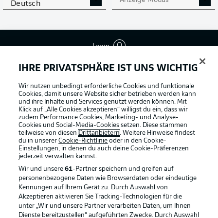
Anzeige Modus
Deutsch
Login
IHRE PRIVATSPHÄRE IST UNS WICHTIG
Wir nutzen unbedingt erforderliche Cookies und funktionale
Cookies, damit unsere Website sicher betrieben werden kann
Football as it's meant to be
und ihre Inhalte und Services genutzt werden können. Mit
Klick auf „Alle Cookies akzeptieren“ willigst du ein, dass wir
zudem Performance Cookies, Marketing- und Analyse-
Cookies und Social-Media-Cookies setzen. Diese stammen
teilweise von diesen
Drittanbietern
. Weitere Hinweise findest
du in unserer
Cookie-Richtlinie
oder in den Cookie-
BUNDESLIGA APP
Einstellungen, in denen du auch deine Cookie-Präferenzen
jederzeit
verwalten kannst.
Wir und unsere
61
-Partner speichern und greifen auf
personenbezogene Daten wie Browserdaten oder eindeutige
Kennungen auf Ihrem Gerät zu. Durch Auswahl von
Offizielle Partner
Akzeptieren aktivieren Sie Tracking-Technologien für die
unter „Wir und unsere Partner verarbeiten Daten, um Ihnen
Dienste bereitzustellen“ aufgeführten Zwecke. Durch Auswahl