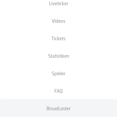
Liveticker
Videos
Tickets
Statistiken
Anzeige
Spieler
So lief das letzte Duell
FAQ
In der 2. Bundesliga begegneten sich beide Teams
zuletzt am 26. Spieltag der Saison 2013/14. Cottbus
gewann dank einem Doppelpack von Boubacar Sanogo
Broadcaster
und einem Eigentor von Stephan Salger damals mit 3:1
in Bielefeld.