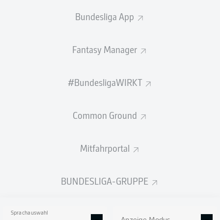
Bundesliga App
Willkommen zu Bielefeld gegen FC
Energie!
Fantasy Manager
Hier gibt es bald alle Infos zum Duell DSC Arminia
Bielefeld gegen FC Energie Cottbus am 2. Spieltag der
Saison 2026/27.
#BundesligaWIRKT
Common Ground
Mitfahrportal
BUNDESLIGA-GRUPPE
Sprachauswahl