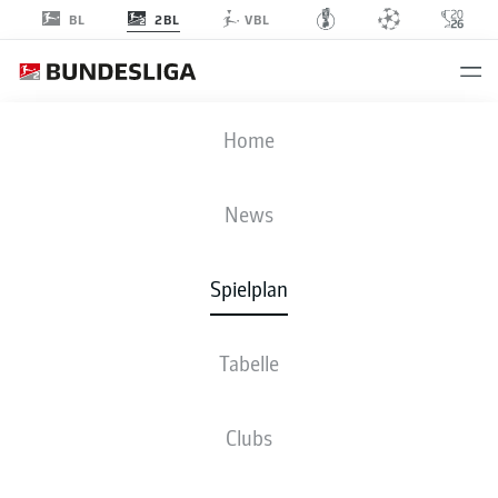
2BL
BL
VBL
DSC
-
FCE
Home
News
Spielplan
LIVE
NEWS
AUFSTELLUNGEN
STATISTIKEN
TABELLE
Tabelle
So., 16.08.2026
11:30 Uhr
Clubs
SchücoArena