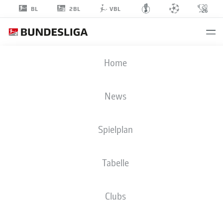
2BL
BL
VBL
JOEL
Home
GRODOWSKI
11
News
Spielplan
ANGRIFF
Tabelle
DSC ARMINIA BIELEFELD
STATISTIK SAISON 2026/2027
TORE
MITSPIELER
Clubs