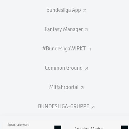
ELFMETER-
TORE
VORLAGEN
ELFMETER
Bundesliga App
TORE
0
0
0
0
Fantasy Manager
PFOSTEN /
TORSCHÜSSE
LATTE
#BundesligaWIRKT
2
0
Common Ground
GEW.
GEW.
ZWEIKÄMPFE
KOPFDUELLE
7
0
Mitfahrportal
BUNDESLIGA-GRUPPE
Begangene Fouls
0
Gelbe Karten
0
Sprachauswahl