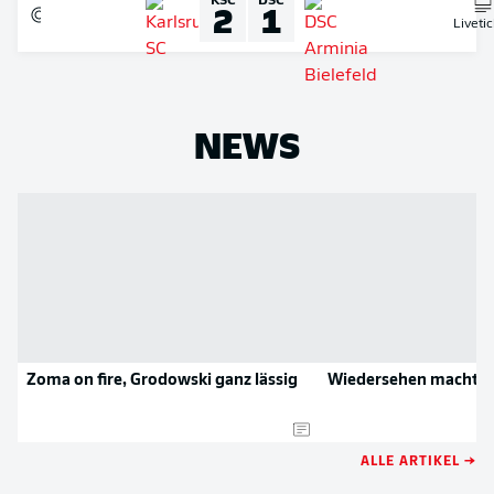
KSC
DSC
2
1
Liveti
NEWS
Zoma on fire, Grodowski ganz lässig
Wiedersehen macht 31
ALLE ARTIKEL →