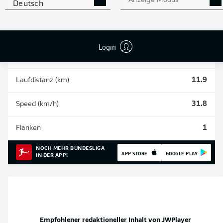
Anzeige Modus
Deutsch
Einsätze
1
Sprints
10
Login
Intensive Läufe
66
Laufdistanz (km)
11.9
Speed (km/h)
31.8
Flanken
1
NOCH MEHR BUNDESLIGA
APP STORE
GOOGLE PLAY
IN DER APP!
Empfohlener redaktioneller Inhalt von
JWPlayer