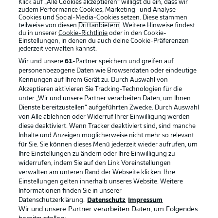
Klick auf „Alle Cookies akzeptieren“ willigst du ein, dass wir
zudem Performance Cookies, Marketing- und Analyse-
Cookies und Social-Media-Cookies setzen. Diese stammen
teilweise von diesen
Drittanbietern
. Weitere Hinweise findest
du in unserer
Cookie-Richtlinie
oder in den Cookie-
Einstellungen, in denen du auch deine Cookie-Präferenzen
jederzeit
verwalten kannst.
Wir und unsere
61
-Partner speichern und greifen auf
personenbezogene Daten wie Browserdaten oder eindeutige
Kennungen auf Ihrem Gerät zu. Durch Auswahl von
Akzeptieren aktivieren Sie Tracking-Technologien für die
unter „Wir und unsere Partner verarbeiten Daten, um Ihnen
Dienste bereitzustellen“ aufgeführten Zwecke. Durch Auswahl
Rechtliche Hinweise
Voreinstellungen verwalten
von Alle ablehnen oder Widerruf Ihrer Einwilligung werden
diese deaktiviert. Wenn Tracker deaktiviert sind, sind manche
Datenschutz
Nutzungsbedingungen
Inhalte und Anzeigen möglicherweise nicht mehr so relevant
Kontakt
Jobs
für Sie. Sie können dieses Menü jederzeit wieder aufrufen, um
Ihre Einstellungen zu ändern oder Ihre Einwilligung zu
Impressum
Partner
widerrufen, indem Sie auf den Link Voreinstellungen
verwalten am unteren Rand der Webseite klicken. Ihre
Spieler
Liveticker
Einstellungen gelten innerhalb unseres Website. Weitere
AGB
Informationen finden Sie in unserer
Datenschutzerklärung.
Datenschutz
Impressum
Wir und unsere Partner verarbeiten Daten, um Folgendes