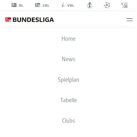
2BL
BL
VBL
MARIUS
Home
WÖRL
38
News
Spielplan
MITTELFELD
Tabelle
DSC ARMINIA BIELEFELD
STATISTIK SAISON 2026/2027
TORE
MITSPIELER
Clubs