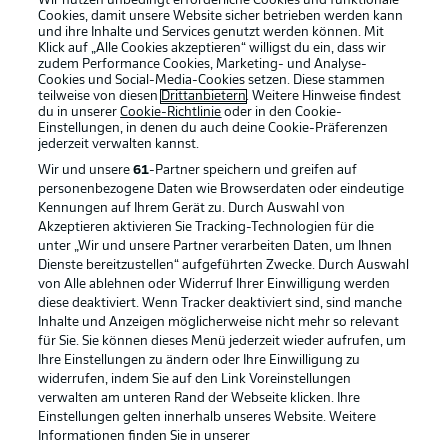
Wir nutzen unbedingt erforderliche Cookies und funktionale
Cookies, damit unsere Website sicher betrieben werden kann
und ihre Inhalte und Services genutzt werden können. Mit
Klick auf „Alle Cookies akzeptieren“ willigst du ein, dass wir
zudem Performance Cookies, Marketing- und Analyse-
Cookies und Social-Media-Cookies setzen. Diese stammen
teilweise von diesen
Drittanbietern
. Weitere Hinweise findest
du in unserer
Cookie-Richtlinie
oder in den Cookie-
Einstellungen, in denen du auch deine Cookie-Präferenzen
jederzeit
verwalten kannst.
Wir und unsere
61
-Partner speichern und greifen auf
personenbezogene Daten wie Browserdaten oder eindeutige
Kennungen auf Ihrem Gerät zu. Durch Auswahl von
Akzeptieren aktivieren Sie Tracking-Technologien für die
unter „Wir und unsere Partner verarbeiten Daten, um Ihnen
Dienste bereitzustellen“ aufgeführten Zwecke. Durch Auswahl
Rechtliche Hinweise
Voreinstellungen verwalten
von Alle ablehnen oder Widerruf Ihrer Einwilligung werden
diese deaktiviert. Wenn Tracker deaktiviert sind, sind manche
Datenschutz
Nutzungsbedingungen
Inhalte und Anzeigen möglicherweise nicht mehr so relevant
Kontakt
Jobs
für Sie. Sie können dieses Menü jederzeit wieder aufrufen, um
Ihre Einstellungen zu ändern oder Ihre Einwilligung zu
Impressum
Partner
widerrufen, indem Sie auf den Link Voreinstellungen
verwalten am unteren Rand der Webseite klicken. Ihre
Spieler
Liveticker
Einstellungen gelten innerhalb unseres Website. Weitere
AGB
Informationen finden Sie in unserer