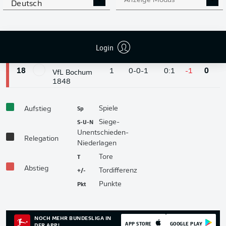
Anzeige Modus
Deutsch
STP
St. Pauli
2
0
0-0-0
0:0
0
0
FC St. Pauli
WOB
Wolfsburg
2
0
0-0-0
0:0
0
0
Login
VfL Wolfsburg
BOC
Bochum
18
1
0-0-1
0:1
-1
0
VfL Bochum
1848
Sp
Spiele
Aufstieg
S-U-N
Siege-
Unentschieden-
Relegation
Niederlagen
T
Tore
Abstieg
+/-
Tordifferenz
Pkt
Punkte
NOCH MEHR BUNDESLIGA IN
APP STORE
GOOGLE PLAY
DER APP!