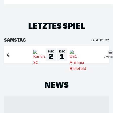
LETZTES SPIEL
SAMSTAG
8. August
KSC
DSC
2
1
Liveti
NEWS