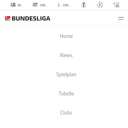
2BL
BL
VBL
TIM
Home
HANDWERKER
29
News
Spielplan
VERTEIDIGUNG
Tabelle
DSC ARMINIA BIELEFELD
STATISTIK SAISON 2026/2027
TORE
MITSPIELER
Clubs