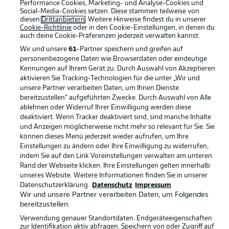
Performance Cookies, Marketing- und Analyse-Cookies und
Rechtliche Hinweise
Voreinstellungen verwalten
Social-Media-Cookies setzen. Diese stammen teilweise von
diesen
Drittanbietern
. Weitere Hinweise findest du in unserer
Datenschutz
Nutzungsbedingungen
Cookie-Richtlinie
oder in den Cookie-Einstellungen, in denen du
auch deine Cookie-Präferenzen jederzeit
verwalten kannst.
Kontakt
Jobs
Wir und unsere
61
-Partner speichern und greifen auf
Impressum
Partner
personenbezogene Daten wie Browserdaten oder eindeutige
Kennungen auf Ihrem Gerät zu. Durch Auswahl von Akzeptieren
Spieler
Liveticker
aktivieren Sie Tracking-Technologien für die unter „Wir und
unsere Partner verarbeiten Daten, um Ihnen Dienste
AGB
bereitzustellen“ aufgeführten Zwecke. Durch Auswahl von Alle
ablehnen oder Widerruf Ihrer Einwilligung werden diese
deaktiviert. Wenn Tracker deaktiviert sind, sind manche Inhalte
und Anzeigen möglicherweise nicht mehr so relevant für Sie. Sie
können dieses Menü jederzeit wieder aufrufen, um Ihre
Einstellungen zu ändern oder Ihre Einwilligung zu widerrufen,
indem Sie auf den Link Voreinstellungen verwalten am unteren
Rand der Webseite klicken. Ihre Einstellungen gelten innerhalb
unseres Website. Weitere Informationen finden Sie in unserer
Datenschutzerklärung.
Datenschutz
Impressum
© 2026 Bundesliga-Gruppe GmbH
Wir und unsere Partner verarbeiten Daten, um Folgendes
bereitzustellen:
Sprachauswahl
Verwendung genauer Standortdaten. Endgeräteeigenschaften
zur Identifikation aktiv abfragen. Speichern von oder Zugriff auf
Deutsch