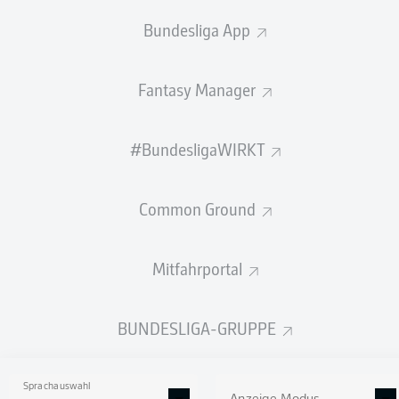
GEW.
GEW.
Bundesliga App
ZWEIKÄMPFE
KOPFDUELLE
1
0
Fantasy Manager
Begangene Fouls
0
#BundesligaWIRKT
Gelbe Karten
0
Einsätze
1
Common Ground
Sprints
10
Mitfahrportal
Intensive Läufe
37
BUNDESLIGA-GRUPPE
Laufdistanz (km)
7.4
Speed (km/h)
29.38
Sprachauswahl