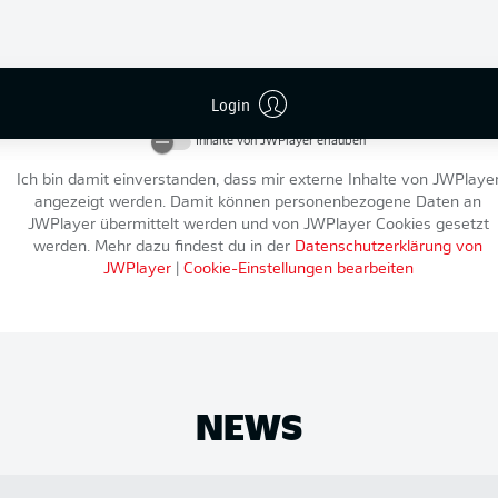
An dieser Stelle findest du einen externen Inhalt von
JWPlayer
, der d
Artikel ergänzt. Du kannst ihn dir mit einem Klick anzeigen lassen u
Login
wieder ausblenden.
Inhalte von
JWPlayer
erlauben
Ich bin damit einverstanden, dass mir externe Inhalte von
JWPlaye
angezeigt werden. Damit können personenbezogene Daten an
JWPlayer
übermittelt werden und von
JWPlayer
Cookies gesetzt
werden. Mehr dazu findest du in der
Datenschutzerklärung von
JWPlayer
|
Cookie-Einstellungen bearbeiten
NEWS