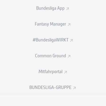
0
Gelbe Karten
Bundesliga App
Einsätze
Fantasy Manager
Sprints
Intensive Läufe
#BundesligaWIRKT
Laufdistanz (km)
Common Ground
Speed (km/h)
Mitfahrportal
Flanken
NOCH MEHR BUNDESLIGA IN 
BUNDESLIGA-GRUPPE
Empfohlener redaktioneller Inhalt von
JWPlayer