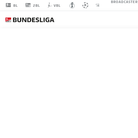
BROADCASTER
2BL
BL
VBL
LUKAS
MICHELBRINK
8
MITTELFELD
FC ENERGIE COTTBUS
STATISTIK SAISON 2026/2027
TORE
MITS