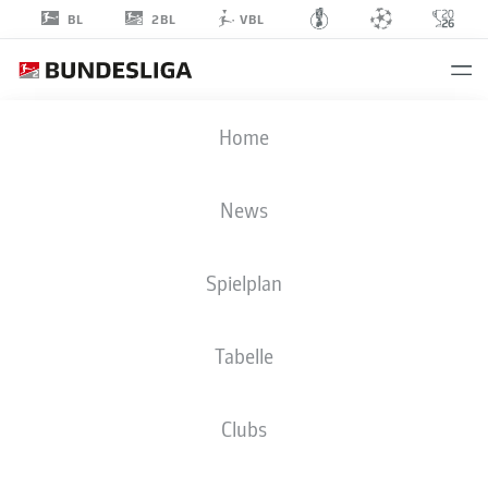
2BL
BL
VBL
LUCA
Home
ERLEIN
54
News
Spielplan
VERTEIDIGUNG
Tabelle
FC ENERGIE COTTBUS
STATISTIK SAISON 2026/2027
TORE
MITSPIELER
Clubs