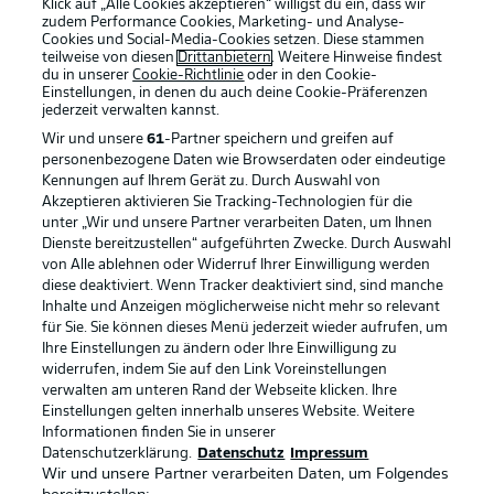
Klick auf „Alle Cookies akzeptieren“ willigst du ein, dass wir
zudem Performance Cookies, Marketing- und Analyse-
Cookies und Social-Media-Cookies setzen. Diese stammen
teilweise von diesen
Drittanbietern
. Weitere Hinweise findest
du in unserer
Cookie-Richtlinie
oder in den Cookie-
Einstellungen, in denen du auch deine Cookie-Präferenzen
jederzeit
verwalten kannst.
Wir und unsere
61
-Partner speichern und greifen auf
personenbezogene Daten wie Browserdaten oder eindeutige
Kennungen auf Ihrem Gerät zu. Durch Auswahl von
Akzeptieren aktivieren Sie Tracking-Technologien für die
unter „Wir und unsere Partner verarbeiten Daten, um Ihnen
Dienste bereitzustellen“ aufgeführten Zwecke. Durch Auswahl
Rechtliche Hinweise
Voreinstellungen verwalten
von Alle ablehnen oder Widerruf Ihrer Einwilligung werden
diese deaktiviert. Wenn Tracker deaktiviert sind, sind manche
Datenschutz
Nutzungsbedingungen
Inhalte und Anzeigen möglicherweise nicht mehr so relevant
Kontakt
Jobs
für Sie. Sie können dieses Menü jederzeit wieder aufrufen, um
Ihre Einstellungen zu ändern oder Ihre Einwilligung zu
Impressum
Partner
widerrufen, indem Sie auf den Link Voreinstellungen
verwalten am unteren Rand der Webseite klicken. Ihre
Spieler
Liveticker
Einstellungen gelten innerhalb unseres Website. Weitere
AGB
Informationen finden Sie in unserer
Datenschutzerklärung.
Datenschutz
Impressum
Wir und unsere Partner verarbeiten Daten, um Folgendes