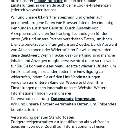
du in unserer
Cookie-Richtlinie
oder in den Cookie-
Einstellungen, in denen du auch deine Cookie-Präferenzen
jederzeit
verwalten kannst.
Wir und unsere
61
-Partner speichern und greifen auf
personenbezogene Daten wie Browserdaten oder eindeutige
Kennungen auf Ihrem Gerät zu. Durch Auswahl von
Akzeptieren aktivieren Sie Tracking-Technologien für die
unter „Wir und unsere Partner verarbeiten Daten, um Ihnen
Dienste bereitzustellen“ aufgeführten Zwecke. Durch Auswahl
Rechtliche Hinweise
Voreinstellungen verwalten
von Alle ablehnen oder Widerruf Ihrer Einwilligung werden
diese deaktiviert. Wenn Tracker deaktiviert sind, sind manche
Datenschutz
Nutzungsbedingungen
Inhalte und Anzeigen möglicherweise nicht mehr so relevant
Kontakt
Jobs
für Sie. Sie können dieses Menü jederzeit wieder aufrufen, um
Ihre Einstellungen zu ändern oder Ihre Einwilligung zu
Impressum
Partner
widerrufen, indem Sie auf den Link Voreinstellungen
verwalten am unteren Rand der Webseite klicken. Ihre
Spieler
Liveticker
Einstellungen gelten innerhalb unseres Website. Weitere
AGB
Informationen finden Sie in unserer
Datenschutzerklärung.
Datenschutz
Impressum
Wir und unsere Partner verarbeiten Daten, um Folgendes
bereitzustellen:
Verwendung genauer Standortdaten.
Endgeräteeigenschaften zur Identifikation aktiv abfragen.
Speichern von oder Zugriff auf Informationen auf einem