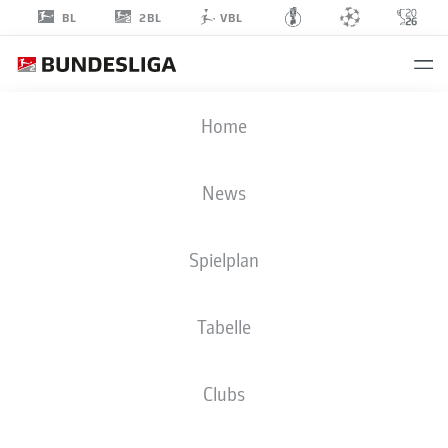
2BL
BL
VBL
JONAS
Home
KERSKEN
46
News
Spielplan
TORHÜTER
Tabelle
DSC ARMINIA BIELEFELD
STATISTIK SAISON 2022/2023
TORE
Clubs