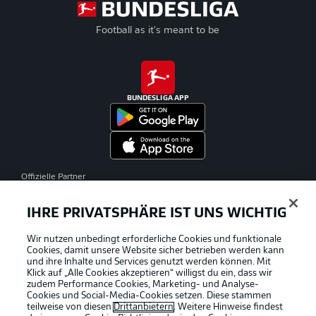
Football as it's meant to be
BUNDESLIGA APP
Offizielle Partner
IHRE PRIVATSPHÄRE IST UNS WICHTIG
Wir nutzen unbedingt erforderliche Cookies und funktionale
Cookies, damit unsere Website sicher betrieben werden kann
und ihre Inhalte und Services genutzt werden können. Mit
Klick auf „Alle Cookies akzeptieren“ willigst du ein, dass wir
zudem Performance Cookies, Marketing- und Analyse-
Cookies und Social-Media-Cookies setzen. Diese stammen
teilweise von diesen
Drittanbietern
. Weitere Hinweise findest