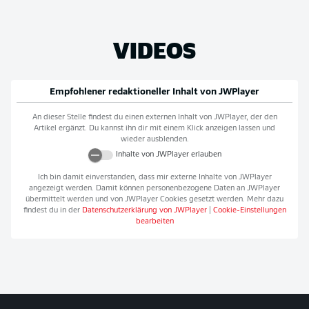
VIDEOS
Empfohlener redaktioneller Inhalt von
JWPlayer
An dieser Stelle findest du einen externen Inhalt von
JWPlayer
, der den
Artikel ergänzt. Du kannst ihn dir mit einem Klick anzeigen lassen und
wieder ausblenden.
Inhalte von
JWPlayer
erlauben
Ich bin damit einverstanden, dass mir externe Inhalte von
JWPlayer
angezeigt werden. Damit können personenbezogene Daten an
JWPlayer
übermittelt werden und von
JWPlayer
Cookies gesetzt werden. Mehr dazu
findest du in der
Datenschutzerklärung von
JWPlayer
|
Cookie-Einstellungen
bearbeiten