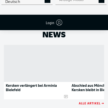
Anzeige Modus
Deutsch
NOCH MEHR BUNDESLIGA
APP STORE
GOOGLE PLAY
IN DER APP!
Login
NEWS
Kersken verlängert bei Arminia
Abschied aus Mönche
Bielefeld
Kersken bleibt in Biel
ALLE ARTIKEL →