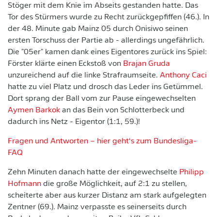
Stöger mit dem Knie im Abseits gestanden hatte. Das
Tor des Stürmers wurde zu Recht zurückgepfiffen (46.). In
der 48. Minute gab Mainz 05 durch Onisiwo seinen
ersten Torschuss der Partie ab - allerdings ungefährlich.
Die "05er" kamen dank eines Eigentores zurück ins Spiel:
Förster klärte einen Eckstoß von
Brajan Gruda
unzureichend auf die linke Strafraumseite.
Anthony Caci
hatte zu viel Platz und drosch das Leder ins Getümmel.
Dort sprang der Ball vom zur Pause eingewechselten
Aymen Barkok
an das Bein von Schlotterbeck und
dadurch ins Netz - Eigentor (1:1, 59.)!
Fragen und Antworten – hier geht‘s zum Bundesliga-
FAQ
Zehn Minuten danach hatte der eingewechselte
Philipp
Hofmann
die große Möglichkeit, auf 2:1 zu stellen,
scheiterte aber aus kurzer Distanz am stark aufgelegten
Zentner (69.). Mainz verpasste es seinerseits durch