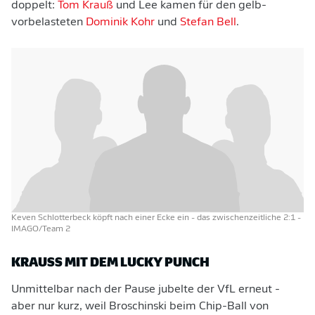
doppelt:
Tom Krauß
und Lee kamen für den gelb-
vorbelasteten
Dominik Kohr
und
Stefan Bell
.
Keven Schlotterbeck köpft nach einer Ecke ein - das zwischenzeitliche 2:1
-
IMAGO/Team 2
KRAUSS MIT DEM LUCKY PUNCH
Unmittelbar nach der Pause jubelte der VfL erneut -
aber nur kurz, weil Broschinski beim Chip-Ball von