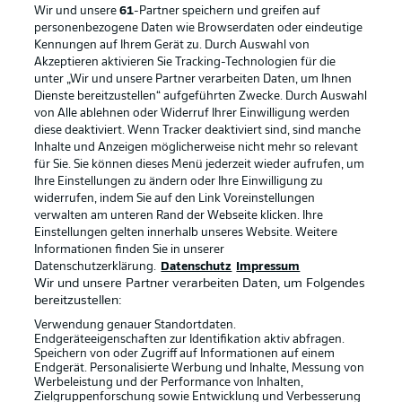
Wir und unsere
61
-Partner speichern und greifen auf
personenbezogene Daten wie Browserdaten oder eindeutige
Kennungen auf Ihrem Gerät zu. Durch Auswahl von
Akzeptieren aktivieren Sie Tracking-Technologien für die
unter „Wir und unsere Partner verarbeiten Daten, um Ihnen
Dienste bereitzustellen“ aufgeführten Zwecke. Durch Auswahl
Rechtliche Hinweise
Voreinstellungen verwalten
von Alle ablehnen oder Widerruf Ihrer Einwilligung werden
diese deaktiviert. Wenn Tracker deaktiviert sind, sind manche
Datenschutz
Nutzungsbedingungen
Inhalte und Anzeigen möglicherweise nicht mehr so relevant
Broadcaster
Kontakt
für Sie. Sie können dieses Menü jederzeit wieder aufrufen, um
Ihre Einstellungen zu ändern oder Ihre Einwilligung zu
Jobs
Impressum
widerrufen, indem Sie auf den Link Voreinstellungen
verwalten am unteren Rand der Webseite klicken. Ihre
Partner
Spieler
Einstellungen gelten innerhalb unseres Website. Weitere
Liveticker
AGB
Informationen finden Sie in unserer
Datenschutzerklärung.
Datenschutz
Impressum
Wir und unsere Partner verarbeiten Daten, um Folgendes
bereitzustellen:
Verwendung genauer Standortdaten.
Endgeräteeigenschaften zur Identifikation aktiv abfragen.
Speichern von oder Zugriff auf Informationen auf einem
Endgerät. Personalisierte Werbung und Inhalte, Messung von
Werbeleistung und der Performance von Inhalten,
Zielgruppenforschung sowie Entwicklung und Verbesserung