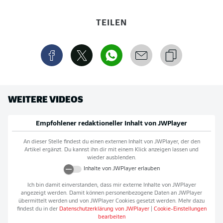
TEILEN
WEITERE VIDEOS
Empfohlener redaktioneller Inhalt von
JWPlayer
An dieser Stelle findest du einen externen Inhalt von
JWPlayer
, der den
Artikel ergänzt. Du kannst ihn dir mit einem Klick anzeigen lassen und
wieder ausblenden.
Inhalte von
JWPlayer
erlauben
Ich bin damit einverstanden, dass mir externe Inhalte von
JWPlayer
angezeigt werden. Damit können personenbezogene Daten an
JWPlayer
übermittelt werden und von
JWPlayer
Cookies gesetzt werden. Mehr dazu
findest du in der
Datenschutzerklärung von
JWPlayer
|
Cookie-Einstellungen
bearbeiten