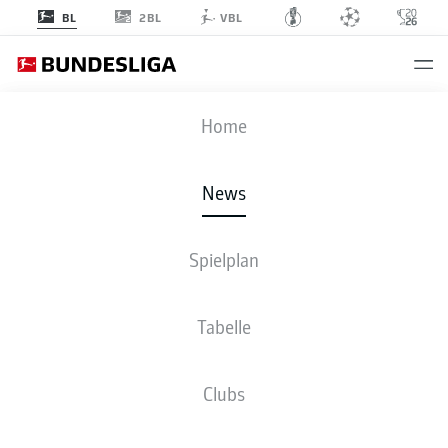
2BL
BL
VBL
Anzeige
Home
News
Spielplan
Tabelle
BOCHUM UND MAINZ TRENNEN SICH IM
Clubs
KELLERDUELL 2:2