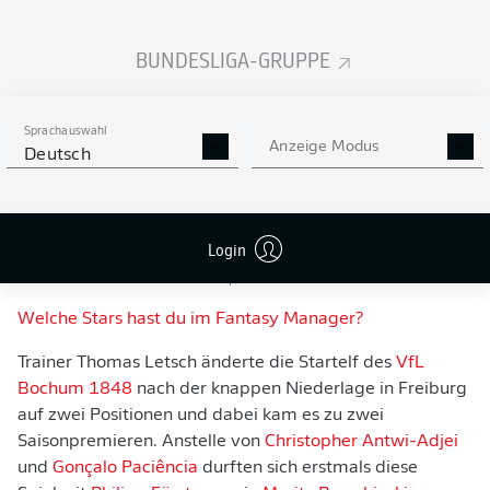
BUNDESLIGA-GRUPPE
Sprachauswahl
Anzeige Modus
Deutsch
Login
Ekstase bei den "05ern": 2:2-Torschütze Tom Krauß auf dem Weg vor die
Mainzer Kurve
- IMAGO/Beautiful Sports
Welche Stars hast du im Fantasy Manager?
Trainer Thomas Letsch änderte die Startelf des
VfL
Bochum 1848
nach der knappen Niederlage in Freiburg
auf zwei Positionen und dabei kam es zu zwei
Saisonpremieren. Anstelle von
Christopher Antwi-Adjei
und
Gonçalo Paciência
durften sich erstmals diese