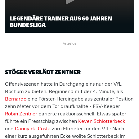
LEGENDÄRE TRAINER AUS 60 JAHREN
BUNDESLIGA
Anzeige
STÖGER VERLÄDT ZENTNER
Offensivszenen hatte in Durchgang eins nur der VfL
Bochum zu bieten. Beginnend mit der 4. Minute, als
Bernardo
eine Förster-Hereingabe aus zentraler Position
zehn Meter vor dem Tor draufknallte - FSV-Keeper
Robin Zentner
parierte reaktionsschnell. Etwas später
führte ein Pressschlag zwischen
Keven Schlotterbeck
und
Danny da Costa
zum Elfmeter für den VfL: Nach
einer kurz ausgeführten Ecke wollte Schlotterbeck im