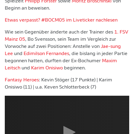
Spielzeit
Philipp Förster
sowie
Moritz Broschinski
von
Beginn an beweisen.
Etwas verpasst? #BOCM05 im Liveticker nachlesen
Wie sein Gegenüber änderte auch der Trainer des
1. FSV
Mainz 05
, Bo Svensson, sein Team im Vergleich zur
Vorwoche auf zwei Positionen: Anstelle von
Jae-sung
Lee
und
Edimilson Fernandes
, die bislang in jeder Partie
begonnen hatten, durften der Ex-Bochumer
Maxim
Leitsch
und
Karim Onisiwo
beginnen.
Fantasy Heroes
: Kevin Stöger (17 Punkte) | Karim
Onisiwo (11) | u.a. Keven Schlotterbeck (7)