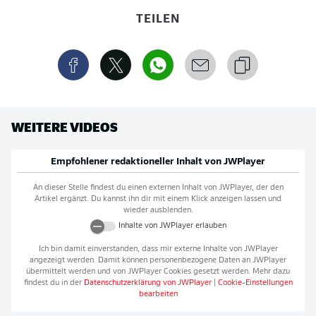
TEILEN
WEITERE VIDEOS
Empfohlener redaktioneller Inhalt von
JWPlayer
An dieser Stelle findest du einen externen Inhalt von
JWPlayer
, der den
Artikel ergänzt. Du kannst ihn dir mit einem Klick anzeigen lassen und
wieder ausblenden.
Inhalte von
JWPlayer
erlauben
Ich bin damit einverstanden, dass mir externe Inhalte von
JWPlayer
angezeigt werden. Damit können personenbezogene Daten an
JWPlayer
übermittelt werden und von
JWPlayer
Cookies gesetzt werden. Mehr dazu
findest du in der
Datenschutzerklärung von
JWPlayer
|
Cookie-Einstellungen
bearbeiten