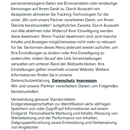
personenbezogene Daten wie Browserdaten oder eindeutige
Kennungen auf Ihrem Gerät zu. Durch Auswahl von
Akzeptieren aktivieren Sie Tracking-Technologien für die
unter „Wir und unsere Partner verarbeiten Daten, um Ihnen
Dienste bereitzustellen“ aufgeführten Zwecke. Durch Auswahl
Rechtliche Hinweise
Voreinstellungen verwalten
von Alle ablehnen oder Widerruf Ihrer Einwilligung werden
diese deaktiviert. Wenn Tracker deaktiviert sind, sind manche
Datenschutz
Nutzungsbedingungen
Inhalte und Anzeigen möglicherweise nicht mehr so relevant
Broadcaster
Kontakt
für Sie. Sie können dieses Menü jederzeit wieder aufrufen, um
Ihre Einstellungen zu ändern oder Ihre Einwilligung zu
Jobs
Impressum
widerrufen, indem Sie auf den Link Voreinstellungen
verwalten am unteren Rand der Webseite klicken. Ihre
Partner
Spieler
Einstellungen gelten innerhalb unseres Website. Weitere
Liveticker
AGB
Informationen finden Sie in unserer
Datenschutzerklärung.
Datenschutz
Impressum
Wir und unsere Partner verarbeiten Daten, um Folgendes
bereitzustellen:
Verwendung genauer Standortdaten.
Endgeräteeigenschaften zur Identifikation aktiv abfragen.
Speichern von oder Zugriff auf Informationen auf einem
Endgerät. Personalisierte Werbung und Inhalte, Messung von
Werbeleistung und der Performance von Inhalten,
Zielgruppenforschung sowie Entwicklung und Verbesserung
von Angeboten.