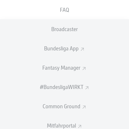
die Gäste fest.
FAQ
Bundesliga Match Facts
Broadcaster
Pass Effizienz
: Niclas Füllkrug (SVW), +2,1
Most Pressed Players
: Vincenzo Grifo (SCF) und
Niclas Füllkrug (SVW), 21 Mal unter Gegnerdruck
Bundesliga App
Schnellster Spieler des Spiels
: Mitchell Weiser
(SVW), 33,50 km/h
xGoals-Werte der Teams
: Sport-Club Freiburg 2,62 -
Fantasy Manager
SV Werder Bremen 1,16
Spielst du schon mit im Fantasy Manager?
#BundesligaWIRKT
Common Ground
Mitfahrportal