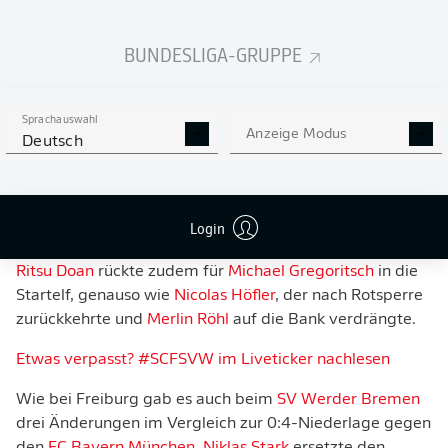
BUNDESLIGA-GRUPPE
Sprachauswahl
Christian Streich veränderte die Anfangsformation vom
Anzeige Modus
Deutsch
Sport-Club Freiburg
auf drei Positionen im Vergleich
zum 2:1-Auswärtssieg bei der
TSG Hoffenheim
. Für
Kapitän
Christian Günter
, der sich erneut den Arm
gebrochen hatte, rückte
Login
Lukas Kübler
auf die linke Seite,
Kiliann Sildillia
verteidigte dafür auf der rechten Seite.
Ritsu Doan
rückte zudem für
Michael Gregoritsch
in die
Startelf, genauso wie
Nicolas Höfler
, der nach Rotsperre
zurückkehrte und
Merlin Röhl
auf die Bank verdrängte.
Etwas verpasst? #SCFSVW im Liveticker nachlesen
Wie bei Freiburg gab es auch beim
SV Werder Bremen
drei Änderungen im Vergleich zur 0:4-Niederlage gegen