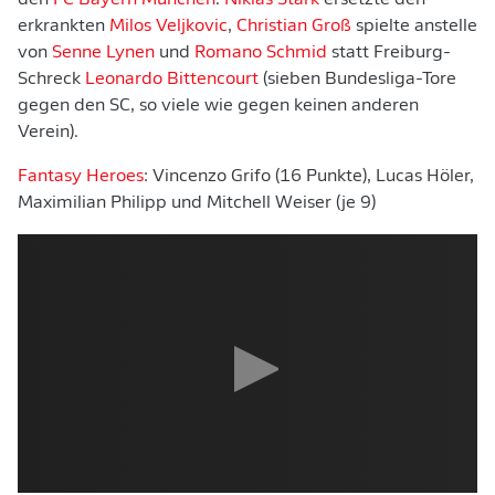
den
FC Bayern München
.
Niklas Stark
ersetzte den
erkrankten
Milos Veljkovic
,
Christian Groß
spielte anstelle
von
Senne Lynen
und
Romano Schmid
statt Freiburg-
Schreck
Leonardo Bittencourt
(sieben Bundesliga-Tore
gegen den SC, so viele wie gegen keinen anderen
Verein).
Fantasy Heroes
: Vincenzo Grifo (16 Punkte), Lucas Höler,
Maximilian Philipp und Mitchell Weiser (je 9)