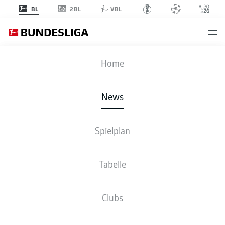
2BL
BL
VBL
Anzeige
Home
News
Spielplan
Tabelle
Clubs