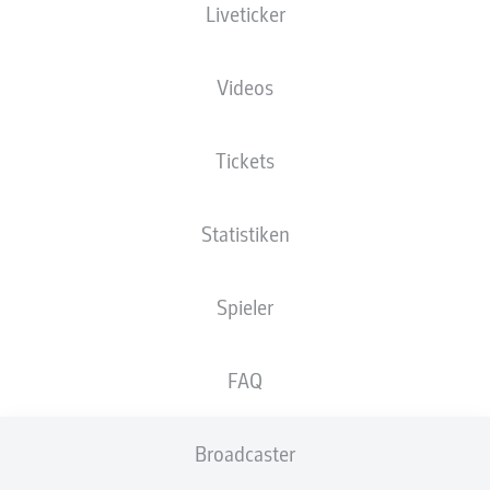
Liveticker
Holstein-Stadion
Videos
Tickets
Anzeige
Statistiken
Spieler
FAQ
Broadcaster