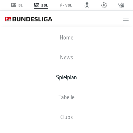
2BL
BL
VBL
KSV
-
DSC
Home
News
Spielplan
LIVE
NEWS
AUFSTELLUNGEN
STATISTIKEN
TABELLE
Tabelle
Clubs
Fr., 06.11.2026 - So., 08.11.2026
Dieser Spieltag ist noch nicht fix terminiert.