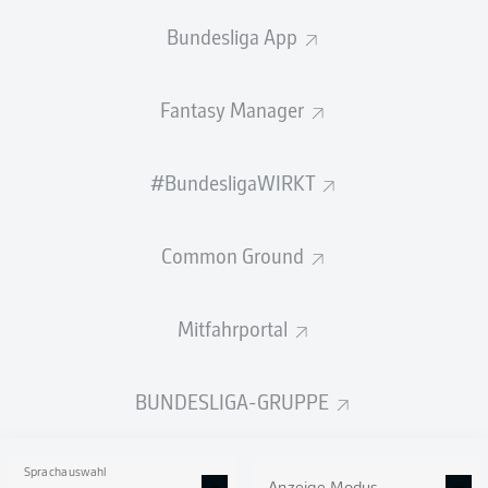
2:08
Bundesliga App
So lief das letzte Duell
Fantasy Manager
Willkommen zu Kiel gegen Bielefeld!
Hier gibt es bald alle Infos zum Duell Holstein Kiel gegen
#BundesligaWIRKT
DSC Arminia Bielefeld am 11. Spieltag der Saison
2026/27.
Common Ground
Mitfahrportal
BUNDESLIGA-GRUPPE
Sprachauswahl