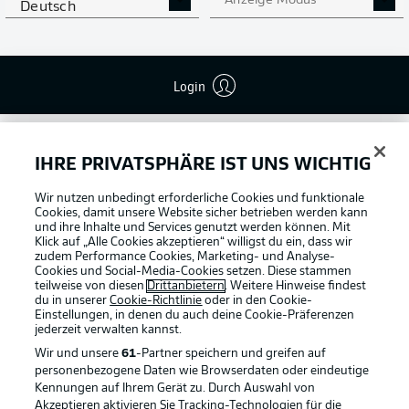
Anzeige Modus
Deutsch
Login
IHRE PRIVATSPHÄRE IST UNS WICHTIG
Wir nutzen unbedingt erforderliche Cookies und funktionale
Football as it's meant to be
Cookies, damit unsere Website sicher betrieben werden kann
und ihre Inhalte und Services genutzt werden können. Mit
Klick auf „Alle Cookies akzeptieren“ willigst du ein, dass wir
zudem Performance Cookies, Marketing- und Analyse-
Cookies und Social-Media-Cookies setzen. Diese stammen
teilweise von diesen
Drittanbietern
. Weitere Hinweise findest
BUNDESLIGA APP
du in unserer
Cookie-Richtlinie
oder in den Cookie-
Einstellungen, in denen du auch deine Cookie-Präferenzen
jederzeit
verwalten kannst.
Wir und unsere
61
-Partner speichern und greifen auf
personenbezogene Daten wie Browserdaten oder eindeutige
Kennungen auf Ihrem Gerät zu. Durch Auswahl von
Offizielle Partner
Akzeptieren aktivieren Sie Tracking-Technologien für die