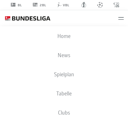
2BL
BL
VBL
SEBASTIAN
Home
SCHONLAU
4
News
Spielplan
VERTEIDIGUNG
Tabelle
HOLSTEIN KIEL
STATISTIK SAISON 2025/2026
TORE
Clubs