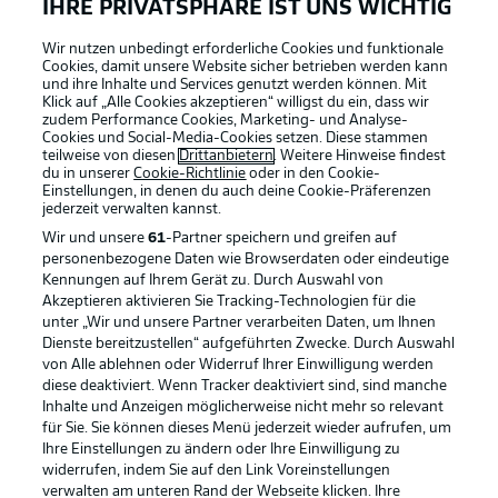
IHRE PRIVATSPHÄRE IST UNS WICHTIG
Wir nutzen unbedingt erforderliche Cookies und funktionale
Cookies, damit unsere Website sicher betrieben werden kann
und ihre Inhalte und Services genutzt werden können. Mit
Klick auf „Alle Cookies akzeptieren“ willigst du ein, dass wir
zudem Performance Cookies, Marketing- und Analyse-
Cookies und Social-Media-Cookies setzen. Diese stammen
teilweise von diesen
Drittanbietern
. Weitere Hinweise findest
du in unserer
Cookie-Richtlinie
oder in den Cookie-
Einstellungen, in denen du auch deine Cookie-Präferenzen
jederzeit
verwalten kannst.
Wir und unsere
61
-Partner speichern und greifen auf
personenbezogene Daten wie Browserdaten oder eindeutige
Kennungen auf Ihrem Gerät zu. Durch Auswahl von
Akzeptieren aktivieren Sie Tracking-Technologien für die
unter „Wir und unsere Partner verarbeiten Daten, um Ihnen
Dienste bereitzustellen“ aufgeführten Zwecke. Durch Auswahl
Rechtliche Hinweise
Voreinstellungen verwalten
von Alle ablehnen oder Widerruf Ihrer Einwilligung werden
diese deaktiviert. Wenn Tracker deaktiviert sind, sind manche
Datenschutz
Nutzungsbedingungen
Inhalte und Anzeigen möglicherweise nicht mehr so relevant
Kontakt
Jobs
für Sie. Sie können dieses Menü jederzeit wieder aufrufen, um
Ihre Einstellungen zu ändern oder Ihre Einwilligung zu
Impressum
Partner
widerrufen, indem Sie auf den Link Voreinstellungen
verwalten am unteren Rand der Webseite klicken. Ihre
Spieler
Liveticker