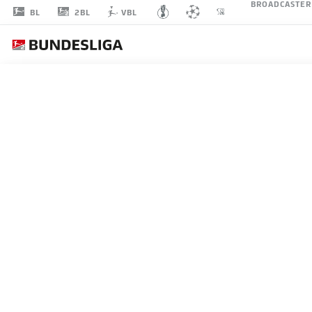
BROADCASTER
2BL
BL
VBL
FELIX
HAGMANN
VERTEIDIGUNG
DSC ARMINIA BIELEFELD
STATISTIK SAISON 2020/2021
TORE