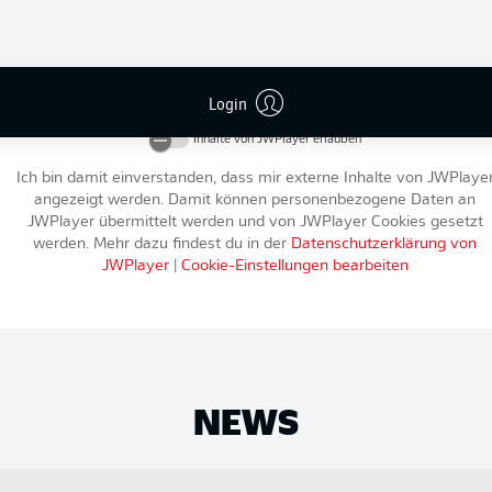
An dieser Stelle findest du einen externen Inhalt von
JWPlayer
, der d
Artikel ergänzt. Du kannst ihn dir mit einem Klick anzeigen lassen u
Login
wieder ausblenden.
Inhalte von
JWPlayer
erlauben
Ich bin damit einverstanden, dass mir externe Inhalte von
JWPlaye
angezeigt werden. Damit können personenbezogene Daten an
JWPlayer
übermittelt werden und von
JWPlayer
Cookies gesetzt
werden. Mehr dazu findest du in der
Datenschutzerklärung von
JWPlayer
|
Cookie-Einstellungen bearbeiten
NEWS