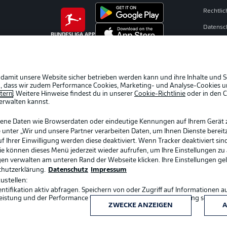
Rechtli
Datensc
BUNDESLIGA APP
Kontakt
Impres
Spieler
 damit unsere Website sicher betrieben werden kann und ihre Inhalte und S
ein, dass wir zudem Performance Cookies, Marketing- und Analyse-Cookies u
AGB
etern
. Weitere Hinweise findest du in unserer
Cookie-Richtlinie
oder in den 
erwalten kannst.
gene Daten wie Browserdaten oder eindeutige Kennungen auf Ihrem Gerät 
 unter „Wir und unsere Partner verarbeiten Daten, um Ihnen Dienste bereitz
Ihrer Einwilligung werden diese deaktiviert. Wenn Tracker deaktiviert sin
Sie können dieses Menü jederzeit wieder aufrufen, um Ihre Einstellungen zu
ngen verwalten am unteren Rand der Webseite klicken. Ihre Einstellungen ge
chutzerklärung.
Datenschutz
Impressum
ustellen:
ifikation aktiv abfragen. Speichern von oder Zugriff auf Informationen a
Sprachauswahl
eistung und der Performance von Inhalten, Zielgruppenforschung sowie E
Deutsch
ZWECKE ANZEIGEN
A