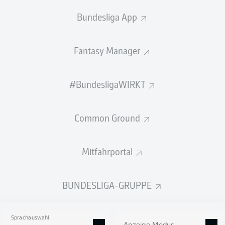
Bundesliga App
Fantasy Manager
#BundesligaWIRKT
Fazit
Eine intensive Partie mit viel Kampf und wenigen klaren
Chancen. Braunschweig geht nach einem Standard durch
Common Ground
Frenkert in Führung und hat lange Kontrolle, verpasst es
jedoch nachzulegen. Münster wird nach den Wechseln
deutlich aktiver, gleicht durch Hendrix aus und dreht die
Mitfahrportal
Partie mit einem Traumfreistoß von Batista Meier. Trotz
Unterzahl in der Schlussphase verteidigen die Gäste den
Vorsprung clever und nehmen drei wichtige Punkte mit.
BUNDESLIGA-GRUPPE
© IMAGO/Darius Simka
SPIELENDE
Sprachauswahl