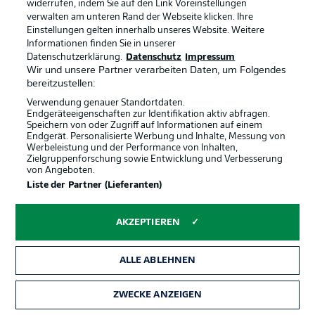
widerrufen, indem Sie auf den Link Voreinstellungen
Yardımcı und Opoku sind bislang die Zielspieler bei den
verwalten am unteren Rand der Webseite klicken. Ihre
Gastgebern. Nach einem geordneten Spielaufbau will
Einstellungen gelten innerhalb unseres Website. Weitere
Aydin Opoku in die Tiefe schicken, doch die Preußen sind
Informationen finden Sie in unserer
defensiv aufmerksam und fangen den Ball ab.
Datenschutzerklärung.
Datenschutz
Impressum
Wir und unsere Partner verarbeiten Daten, um Folgendes
bereitzustellen:
Münster unter Druck
9'
Verwendung genauer Standortdaten.
Endgeräteeigenschaften zur Identifikation aktiv abfragen.
Münster hat deutliche Probleme mit dem hohen
Speichern von oder Zugriff auf Informationen auf einem
Pressing der Gastgeber. Im Spielaufbau unterlaufen den
Endgerät. Personalisierte Werbung und Inhalte, Messung von
Gästen viele Ballverluste, immer wieder versuchen sie
Werbeleistung und der Performance von Inhalten,
es mit langen Bällen. Braunschweig kommt so
Zielgruppenforschung sowie Entwicklung und Verbesserung
von Angeboten.
regelmäßig in gefährliche Situationen.
Liste der Partner (Lieferanten)
Hartes Einsteigen im Mittelfeld
5'
AKZEPTIEREN
Bislang ist die Partie sehr zweikampfbetont. Hendrix
räumt auf Höhe der Mittellinie Marie ab, die
ALLE ABLEHNEN
Braunschweiger fordern sofort die erste Karte. Siebert
belässt es jedoch bei einem Freistoß.
ZWECKE ANZEIGEN