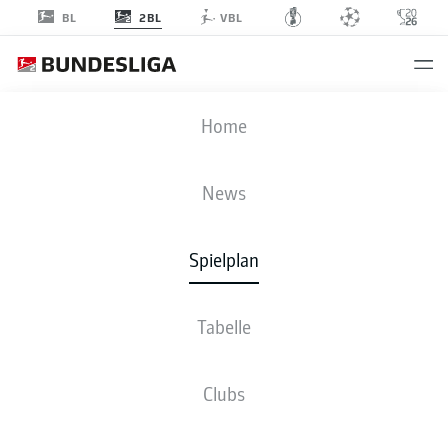
2BL
BL
VBL
EBS
-
PRM
Home
EBS
PRM
1
2
News
Spielplan
LIVE
NEWS
AUFSTELLUNGEN
STATISTIKEN
TABELLE
Tabelle
Clubs