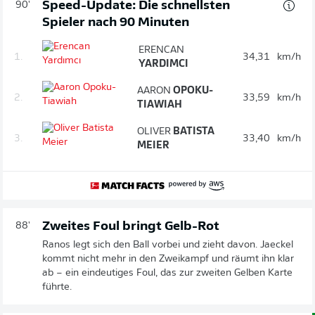
Speed-Update: Die schnellsten
90'
Spieler nach 90 Minuten
ERENCAN
1.
34,31
km/h
YARDIMCI
AARON
OPOKU-
2.
33,59
km/h
TIAWIAH
OLIVER
BATISTA
3.
33,40
km/h
MEIER
Zweites Foul bringt Gelb-Rot
88'
Ranos legt sich den Ball vorbei und zieht davon. Jaeckel
kommt nicht mehr in den Zweikampf und räumt ihn klar
ab – ein eindeutiges Foul, das zur zweiten Gelben Karte
führte.