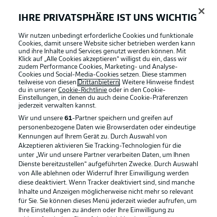
Torschüsse
IHRE PRIVATSPHÄRE IST UNS WICHTIG
1
1
neben das Tor
neben das Tor
Wir nutzen unbedingt erforderliche Cookies und funktionale
0
0
Cookies, damit unsere Website sicher betrieben werden kann
und ihre Inhalte und Services genutzt werden können. Mit
auf das Tor
auf das Tor
Klick auf „Alle Cookies akzeptieren“ willigst du ein, dass wir
zudem Performance Cookies, Marketing- und Analyse-
Cookies und Social-Media-Cookies setzen. Diese stammen
teilweise von diesen
Drittanbietern
. Weitere Hinweise findest
Jaeckel stoppt den Konter
16'
du in unserer
Cookie-Richtlinie
oder in den Cookie-
Braunschweig will nach einem Angriff der Gäste schnell
Einstellungen, in denen du auch deine Cookie-Präferenzen
jederzeit
verwalten kannst.
umschalten, doch Jaeckel stellt Marie im Mittelfeld und
unterbindet den Konter. Dafür sieht er die erste Karte
Wir und unsere
61
-Partner speichern und greifen auf
der Partie.
personenbezogene Daten wie Browserdaten oder eindeutige
Kennungen auf Ihrem Gerät zu. Durch Auswahl von
Akzeptieren aktivieren Sie Tracking-Technologien für die
Gelbe Karte
unter „Wir und unsere Partner verarbeiten Daten, um Ihnen
16'
Dienste bereitzustellen“ aufgeführten Zwecke. Durch Auswahl
von Alle ablehnen oder Widerruf Ihrer Einwilligung werden
PAUL
JAECKEL
diese deaktiviert. Wenn Tracker deaktiviert sind, sind manche
Inhalte und Anzeigen möglicherweise nicht mehr so relevant
für Sie. Sie können dieses Menü jederzeit wieder aufrufen, um
Ihre Einstellungen zu ändern oder Ihre Einwilligung zu
Zielspieler im Fokus
13'