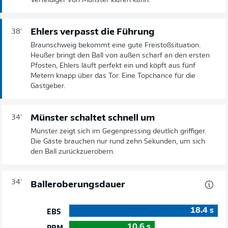
Verteidiger von Münster klären kann.
Ehlers verpasst die Führung
38'
Braunschweig bekommt eine gute Freistoßsituation.
Heußer bringt den Ball von außen scharf an den ersten
Pfosten, Ehlers läuft perfekt ein und köpft aus fünf
Metern knapp über das Tor. Eine Topchance für die
Gastgeber.
Münster schaltet schnell um
34'
Münster zeigt sich im Gegenpressing deutlich griffiger.
Die Gäste brauchen nur rund zehn Sekunden, um sich
den Ball zurückzuerobern.
34'
Balleroberungsdauer
18.4
s
EBS
10.6
s