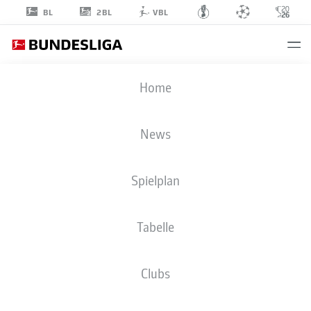
2BL
BL
VBL
MARCEL
Home
BENGER
News
Spielplan
VERTEIDIGUNG
Tabelle
BORUSSIA MÖNCHENGLADBACH
STATISTIK SAISON 2020/2021
TORE
Clubs