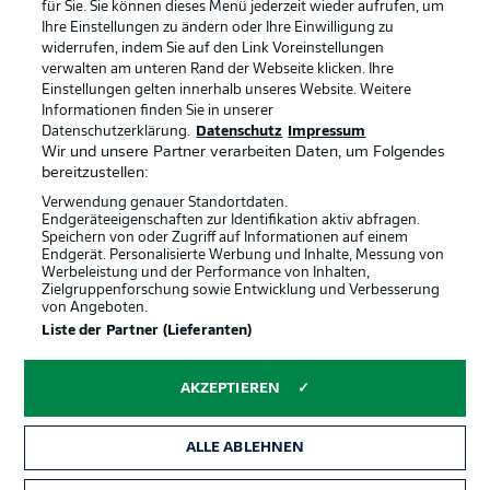
Broadcaster
Kontakt
für Sie. Sie können dieses Menü jederzeit wieder aufrufen, um
Ihre Einstellungen zu ändern oder Ihre Einwilligung zu
Jobs
Impressum
widerrufen, indem Sie auf den Link Voreinstellungen
verwalten am unteren Rand der Webseite klicken. Ihre
Partner
Spieler
Einstellungen gelten innerhalb unseres Website. Weitere
Liveticker
AGB
Informationen finden Sie in unserer
Datenschutzerklärung.
Datenschutz
Impressum
Wir und unsere Partner verarbeiten Daten, um Folgendes
bereitzustellen:
Verwendung genauer Standortdaten.
Endgeräteeigenschaften zur Identifikation aktiv abfragen.
Speichern von oder Zugriff auf Informationen auf einem
Endgerät. Personalisierte Werbung und Inhalte, Messung von
Werbeleistung und der Performance von Inhalten,
Zielgruppenforschung sowie Entwicklung und Verbesserung
von Angeboten.
© 2026 Bundesliga-Gruppe GmbH
Liste der Partner (Lieferanten)
Sprachauswahl
AKZEPTIEREN
Deutsch
ALLE ABLEHNEN
Anzeige Modus