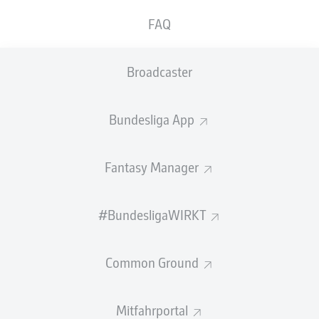
GEW.
GEW.
FAQ
ZWEIKÄMPFE
KOPFDUELLE
0
0
Broadcaster
Begangene Fouls
0
Bundesliga App
Gelbe Karten
0
Einsätze
0
Fantasy Manager
Sprints
0
#BundesligaWIRKT
Intensive Läufe
0
Common Ground
Laufdistanz (km)
0
Speed (km/h)
0
Mitfahrportal