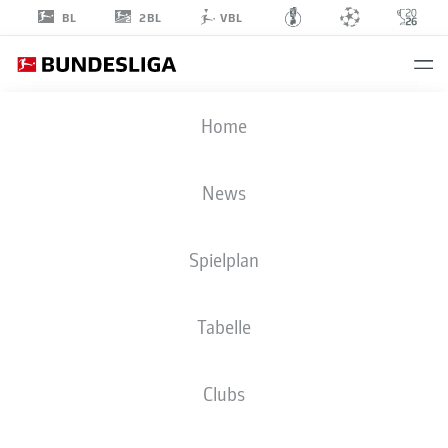
2BL
BL
VBL
MARCO
Home
MEYERHÖFER
18
News
Spielplan
VERTEIDIGUNG
Tabelle
SPVGG GREUTHER FÜRTH
STATISTIK SAISON 2021/2022
TORE
Clubs