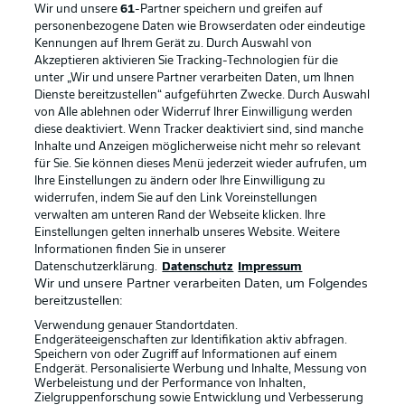
Wir und unsere
61
-Partner speichern und greifen auf
personenbezogene Daten wie Browserdaten oder eindeutige
Kennungen auf Ihrem Gerät zu. Durch Auswahl von
Akzeptieren aktivieren Sie Tracking-Technologien für die
unter „Wir und unsere Partner verarbeiten Daten, um Ihnen
Dienste bereitzustellen“ aufgeführten Zwecke. Durch Auswahl
Rechtliche Hinweise
Voreinstellungen verwalten
von Alle ablehnen oder Widerruf Ihrer Einwilligung werden
diese deaktiviert. Wenn Tracker deaktiviert sind, sind manche
Datenschutz
Nutzungsbedingungen
Inhalte und Anzeigen möglicherweise nicht mehr so relevant
Broadcaster
Kontakt
für Sie. Sie können dieses Menü jederzeit wieder aufrufen, um
Ihre Einstellungen zu ändern oder Ihre Einwilligung zu
Jobs
Impressum
widerrufen, indem Sie auf den Link Voreinstellungen
verwalten am unteren Rand der Webseite klicken. Ihre
Partner
Spieler
Einstellungen gelten innerhalb unseres Website. Weitere
Liveticker
AGB
Informationen finden Sie in unserer
Datenschutzerklärung.
Datenschutz
Impressum
Wir und unsere Partner verarbeiten Daten, um Folgendes
bereitzustellen:
Verwendung genauer Standortdaten.
Endgeräteeigenschaften zur Identifikation aktiv abfragen.
Speichern von oder Zugriff auf Informationen auf einem
Endgerät. Personalisierte Werbung und Inhalte, Messung von
Werbeleistung und der Performance von Inhalten,
Zielgruppenforschung sowie Entwicklung und Verbesserung