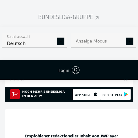
Einsätze
26
BUNDESLIGA-GRUPPE
Sprints
602
Intensive Läufe
1808
Sprachauswahl
Anzeige Modus
Deutsch
Laufdistanz (km)
277.9
Speed (km/h)
31.86
Login
Flanken
40
NOCH MEHR BUNDESLIGA
APP STORE
GOOGLE PLAY
IN DER APP!
Empfohlener redaktioneller Inhalt von
JWPlayer