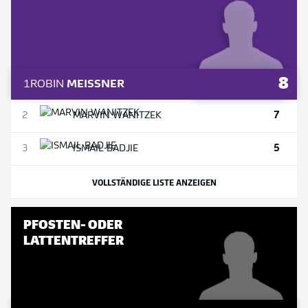
8
1
ROBIN
MEISSNER
7
2
MARVIN
WANITZEK
5
3
ISMAIL
BADJIE
VOLLSTÄNDIGE LISTE ANZEIGEN
PFOSTEN- ODER
LATTENTREFFER