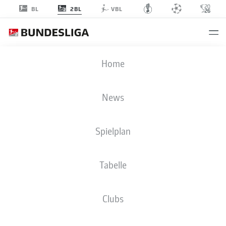
2BL
BL
VBL
2. BUNDESLIGA STATISTIKEN 2026-
Home
2027
News
SPIELER
ÜBERSICHT
CLUBS
BMF ZONE
Spielplan
Season
Tabelle
Clubs
KARTEN