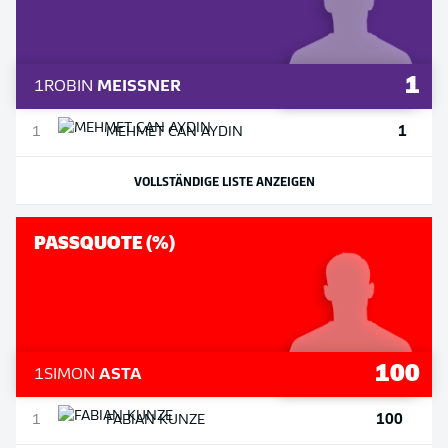
1
1
ROBIN
MEISSNER
1
1
MEHMET
CAN AYDIN
VOLLSTÄNDIGE LISTE ANZEIGEN
PASSQUOTE (%)
100
1
SIMON
ASTA
100
1
FABIAN
KUNZE