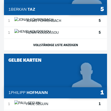
5
1
BERKAN
TAZ
5
1
JONAS
FÖHRENBACH
5
1
HENRI
KOUDOSSOU
VOLLSTÄNDIGE LISTE ANZEIGEN
GELBE KARTEN
1
1
PHILIPP
HOFMANN
1
1
PAUL
SEGUIN