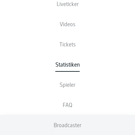
Liveticker
Videos
1
1
PHILIPP
HOFMANN
Tickets
1
PAUL
SEGUIN
1
MAXIMILIAN
WITTEK
Statistiken
1
JOSIP
BREKALO
Spieler
1
DEYOVAISIO
ZEEFUIK
FAQ
1
JÓN
DAGUR ÞORSTEINSSON
1
JULIAN
EITSCHBERGER
Broadcaster
1
FRIDOLIN
WAGNER