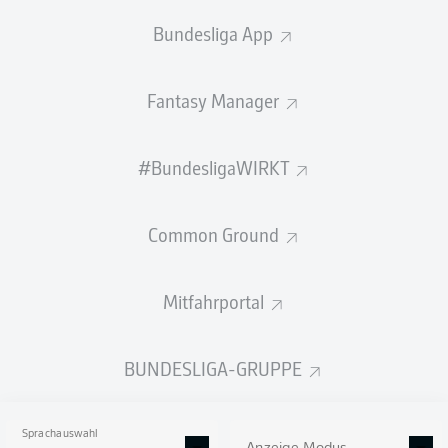
Bundesliga App
1
OUALID
MHAMDI
1
ISMAIL
BADJIE
Fantasy Manager
WENIGER
MEHR LADEN
ANZEIGEN
#BundesligaWIRKT
TORE
Common Ground
Mitfahrportal
2
1
MORITZ
BROSCHINSKI
BUNDESLIGA-GRUPPE
2
1
JAN
URBICH
Sprachauswahl
1
3
SEBASTIAN
GRÖNNING