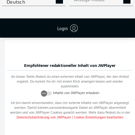
Anzeige Modus
Deutsch
Flanken
0
NOCH MEHR BUNDESLIGA
APP STORE
GOOGLE PLAY
Login
IN DER APP!
Empfohlener redaktioneller Inhalt von
JWPlayer
An dieser Stelle findest du einen externen Inhalt von
JWPlayer
, der den Artikel
ergänzt. Du kannst ihn dir mit einem Klick anzeigen lassen und wieder
ausblenden.
Inhalte von
JWPlayer
erlauben
Ich bin damit einverstanden, dass mir externe Inhalte von
JWPlayer
angezeigt
werden. Damit können personenbezogene Daten an
JWPlayer
übermittelt
werden und von
JWPlayer
Cookies gesetzt werden. Mehr dazu findest du in der
Datenschutzerklärung von
JWPlayer
|
Cookie-Einstellungen bearbeiten