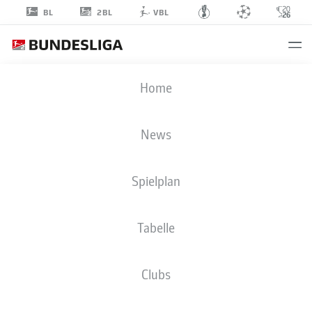
2BL
BL
VBL
JOHAN
Home
GÓMEZ
44
News
Spielplan
ANGRIFF
Tabelle
EINTRACHT BRAUNSCHWEIG
STATISTIK SAISON 2026/2027
TORE
MITSPIELER
Clubs