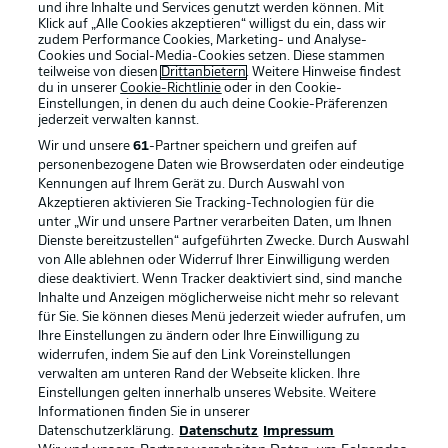
und ihre Inhalte und Services genutzt werden können. Mit
Klick auf „Alle Cookies akzeptieren“ willigst du ein, dass wir
zudem Performance Cookies, Marketing- und Analyse-
Cookies und Social-Media-Cookies setzen. Diese stammen
teilweise von diesen
Drittanbietern
. Weitere Hinweise findest
du in unserer
Cookie-Richtlinie
oder in den Cookie-
Einstellungen, in denen du auch deine Cookie-Präferenzen
jederzeit
verwalten kannst.
Wir und unsere
61
-Partner speichern und greifen auf
personenbezogene Daten wie Browserdaten oder eindeutige
Kennungen auf Ihrem Gerät zu. Durch Auswahl von
Akzeptieren aktivieren Sie Tracking-Technologien für die
unter „Wir und unsere Partner verarbeiten Daten, um Ihnen
Dienste bereitzustellen“ aufgeführten Zwecke. Durch Auswahl
Rechtliche Hinweise
Voreinstellungen verwalten
von Alle ablehnen oder Widerruf Ihrer Einwilligung werden
diese deaktiviert. Wenn Tracker deaktiviert sind, sind manche
Datenschutz
Nutzungsbedingungen
Inhalte und Anzeigen möglicherweise nicht mehr so relevant
Kontakt
Jobs
für Sie. Sie können dieses Menü jederzeit wieder aufrufen, um
Ihre Einstellungen zu ändern oder Ihre Einwilligung zu
Impressum
Partner
widerrufen, indem Sie auf den Link Voreinstellungen
verwalten am unteren Rand der Webseite klicken. Ihre
Spieler
Liveticker
Einstellungen gelten innerhalb unseres Website. Weitere
AGB
Informationen finden Sie in unserer
Datenschutzerklärung.
Datenschutz
Impressum