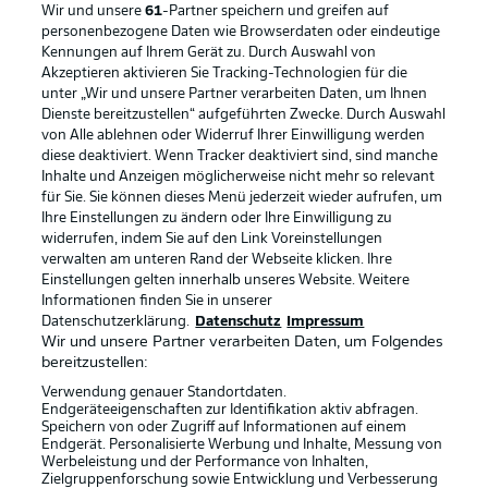
Wir und unsere
61
-Partner speichern und greifen auf
personenbezogene Daten wie Browserdaten oder eindeutige
Kennungen auf Ihrem Gerät zu. Durch Auswahl von
Akzeptieren aktivieren Sie Tracking-Technologien für die
unter „Wir und unsere Partner verarbeiten Daten, um Ihnen
Dienste bereitzustellen“ aufgeführten Zwecke. Durch Auswahl
Rechtliche Hinweise
Voreinstellungen verwalten
von Alle ablehnen oder Widerruf Ihrer Einwilligung werden
diese deaktiviert. Wenn Tracker deaktiviert sind, sind manche
Datenschutz
Nutzungsbedingungen
Inhalte und Anzeigen möglicherweise nicht mehr so relevant
Broadcaster
Kontakt
für Sie. Sie können dieses Menü jederzeit wieder aufrufen, um
Ihre Einstellungen zu ändern oder Ihre Einwilligung zu
Jobs
Impressum
widerrufen, indem Sie auf den Link Voreinstellungen
verwalten am unteren Rand der Webseite klicken. Ihre
Partner
Spieler
Einstellungen gelten innerhalb unseres Website. Weitere
Liveticker
AGB
Informationen finden Sie in unserer
Datenschutzerklärung.
Datenschutz
Impressum
Wir und unsere Partner verarbeiten Daten, um Folgendes
bereitzustellen:
Verwendung genauer Standortdaten.
Endgeräteeigenschaften zur Identifikation aktiv abfragen.
Speichern von oder Zugriff auf Informationen auf einem
Endgerät. Personalisierte Werbung und Inhalte, Messung von
Werbeleistung und der Performance von Inhalten,
Zielgruppenforschung sowie Entwicklung und Verbesserung