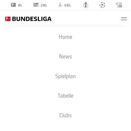
2BL
BL
VBL
JORRIT
Home
HENDRIX
20
News
Spielplan
MITTELFELD
Tabelle
SC PREUSSEN MÜNSTER
STATISTIK SAISON 2025/2026
TORE
Clubs