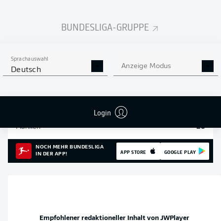
Einsätze
31
BUNDESLIGA-GRUPPE
Sprints
346
Intensive Läufe
1799
Sprachauswahl
Anzeige Modus
Deutsch
Laufdistanz (km)
353.5
Speed (km/h)
32.37
Login
Flanken
28
NOCH MEHR BUNDESLIGA
APP STORE
GOOGLE PLAY
IN DER APP!
Empfohlener redaktioneller Inhalt von
JWPlayer