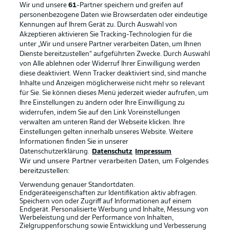
Wir und unsere
61
-Partner speichern und greifen auf
personenbezogene Daten wie Browserdaten oder eindeutige
Kennungen auf Ihrem Gerät zu. Durch Auswahl von
Akzeptieren aktivieren Sie Tracking-Technologien für die
unter „Wir und unsere Partner verarbeiten Daten, um Ihnen
Dienste bereitzustellen“ aufgeführten Zwecke. Durch Auswahl
Rechtliche Hinweise
Voreinstellungen verwalten
von Alle ablehnen oder Widerruf Ihrer Einwilligung werden
diese deaktiviert. Wenn Tracker deaktiviert sind, sind manche
Datenschutz
Nutzungsbedingungen
Inhalte und Anzeigen möglicherweise nicht mehr so relevant
Broadcaster
Kontakt
für Sie. Sie können dieses Menü jederzeit wieder aufrufen, um
Ihre Einstellungen zu ändern oder Ihre Einwilligung zu
Jobs
Impressum
widerrufen, indem Sie auf den Link Voreinstellungen
verwalten am unteren Rand der Webseite klicken. Ihre
Partner
Spieler
Einstellungen gelten innerhalb unseres Website. Weitere
Liveticker
AGB
Informationen finden Sie in unserer
Datenschutzerklärung.
Datenschutz
Impressum
Wir und unsere Partner verarbeiten Daten, um Folgendes
bereitzustellen:
Verwendung genauer Standortdaten.
Endgeräteeigenschaften zur Identifikation aktiv abfragen.
Speichern von oder Zugriff auf Informationen auf einem
Endgerät. Personalisierte Werbung und Inhalte, Messung von
Werbeleistung und der Performance von Inhalten,
Zielgruppenforschung sowie Entwicklung und Verbesserung