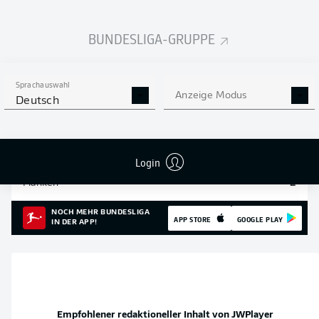
Einsätze
27
BUNDESLIGA-GRUPPE
Sprints
96
Intensive Läufe
712
Sprachauswahl
Anzeige Modus
Deutsch
Laufdistanz (km)
197.9
Speed (km/h)
31.41
Login
Flanken
2
NOCH MEHR BUNDESLIGA
APP STORE
GOOGLE PLAY
IN DER APP!
Empfohlener redaktioneller Inhalt von
JWPlayer