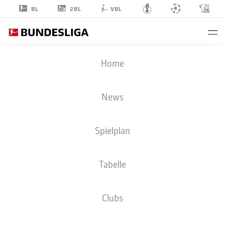
2BL
BL
VBL
RICO
Home
PREISSINGER
21
News
Spielplan
MITTELFELD
Tabelle
SC PREUSSEN MÜNSTER
STATISTIK SAISON 2025/2026
TORE
Clubs