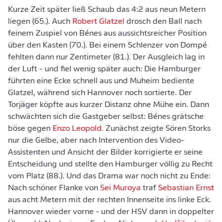
Kurze Zeit später ließ Schaub das 4:2 aus neun Metern
liegen (65.). Auch
Robert Glatzel
drosch den Ball nach
feinem Zuspiel von Bénes aus aussichtsreicher Position
über den Kasten (70.). Bei einem Schlenzer von Dompé
fehlten dann nur Zentimeter (81.). Der Ausgleich lag in
der Luft - und fiel wenig später auch: Die Hamburger
führten eine Ecke schnell aus und Muheim bediente
Glatzel, während sich Hannover noch sortierte. Der
Torjäger köpfte aus kurzer Distanz ohne Mühe ein. Dann
schwächten sich die Gastgeber selbst: Bénes grätsche
böse gegen
Enzo Leopold
. Zunächst zeigte Sören Storks
nur die Gelbe, aber nach Intervention des Video-
Assistenten und Ansicht der Bilder korrigierte er seine
Entscheidung und stellte den Hamburger völlig zu Recht
vom Platz (88.). Und das Drama war noch nicht zu Ende:
Nach schöner Flanke von
Sei Muroya
traf
Sebastian Ernst
aus acht Metern mit der rechten Innenseite ins linke Eck.
Hannover wieder vorne - und der HSV dann in doppelter