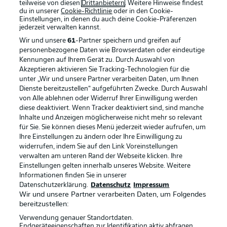
teilweise von diesen
Drittanbietern
. Weitere Hinweise findest
du in unserer
Cookie-Richtlinie
oder in den Cookie-
Einstellungen, in denen du auch deine Cookie-Präferenzen
jederzeit
verwalten kannst.
Wir und unsere
61
-Partner speichern und greifen auf
personenbezogene Daten wie Browserdaten oder eindeutige
Kennungen auf Ihrem Gerät zu. Durch Auswahl von
Akzeptieren aktivieren Sie Tracking-Technologien für die
unter „Wir und unsere Partner verarbeiten Daten, um Ihnen
Dienste bereitzustellen“ aufgeführten Zwecke. Durch Auswahl
Rechtliche Hinweise
Voreinstellungen verwalten
von Alle ablehnen oder Widerruf Ihrer Einwilligung werden
diese deaktiviert. Wenn Tracker deaktiviert sind, sind manche
Datenschutz
Nutzungsbedingungen
Inhalte und Anzeigen möglicherweise nicht mehr so relevant
Kontakt
Jobs
für Sie. Sie können dieses Menü jederzeit wieder aufrufen, um
Ihre Einstellungen zu ändern oder Ihre Einwilligung zu
Impressum
Partner
widerrufen, indem Sie auf den Link Voreinstellungen
verwalten am unteren Rand der Webseite klicken. Ihre
Spieler
Liveticker
Einstellungen gelten innerhalb unseres Website. Weitere
AGB
Informationen finden Sie in unserer
Datenschutzerklärung.
Datenschutz
Impressum
Wir und unsere Partner verarbeiten Daten, um Folgendes
bereitzustellen:
Verwendung genauer Standortdaten.
Endgeräteeigenschaften zur Identifikation aktiv abfragen.