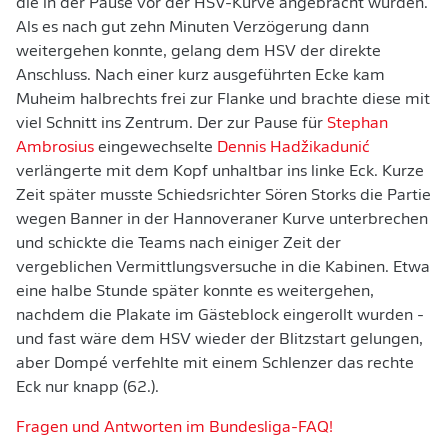
die in der Pause vor der HSV-Kurve angebracht wurden.
Als es nach gut zehn Minuten Verzögerung dann
weitergehen konnte, gelang dem HSV der direkte
Anschluss. Nach einer kurz ausgeführten Ecke kam
Muheim halbrechts frei zur Flanke und brachte diese mit
viel Schnitt ins Zentrum. Der zur Pause für
Stephan
Ambrosius
eingewechselte
Dennis Hadžikadunić
verlängerte mit dem Kopf unhaltbar ins linke Eck. Kurze
Zeit später musste Schiedsrichter Sören Storks die Partie
wegen Banner in der Hannoveraner Kurve unterbrechen
und schickte die Teams nach einiger Zeit der
vergeblichen Vermittlungsversuche in die Kabinen. Etwa
eine halbe Stunde später konnte es weitergehen,
nachdem die Plakate im Gästeblock eingerollt wurden -
und fast wäre dem HSV wieder der Blitzstart gelungen,
aber Dompé verfehlte mit einem Schlenzer das rechte
Eck nur knapp (62.).
Fragen und Antworten im Bundesliga-FAQ!