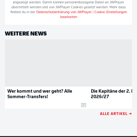
angezeigt werden. Damit können personenbezogene Daten an
JWPlayer
übermittelt werden und von
JWPlayer
Cookies gesetzt werden. Mehr dazu
findest du in der
Datenschutzerklärung von
JWPlayer
|
Cookie-Einstellungen
bearbeiten
WEITERE NEWS
Wer kommt und wer geht? Alle
Die Kapitäne der 2. B
Sommer-Transfers!
2026/27
ALLE ARTIKEL →