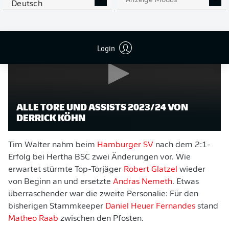
Anzeige Modus
Deutsch
Login
ALLE TORE UND ASSISTS 2023/24 VON
DERRICK KÖHN
Tim Walter nahm beim
Hamburger SV
nach dem 2:1-
Erfolg bei Hertha BSC zwei Änderungen vor. Wie
erwartet stürmte Top-Torjäger
Robert Glatzel
wieder
von Beginn an und ersetzte
Andras Nemeth
. Etwas
überraschender war die zweite Personalie: Für den
bisherigen Stammkeeper
Daniel Heuer Fernandes
stand
Matheo Raab
zwischen den Pfosten.