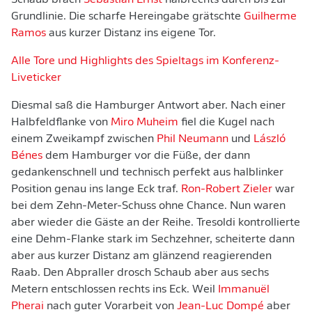
Schaub brach
Sebastian Ernst
halbrechts durch bis zur
Grundlinie. Die scharfe Hereingabe grätschte
Guilherme
Ramos
aus kurzer Distanz ins eigene Tor.
Alle Tore und Highlights des Spieltags im Konferenz-
Liveticker
Diesmal saß die Hamburger Antwort aber. Nach einer
Halbfeldflanke von
Miro Muheim
fiel die Kugel nach
einem Zweikampf zwischen
Phil Neumann
und
László
Bénes
dem Hamburger vor die Füße, der dann
gedankenschnell und technisch perfekt aus halblinker
Position genau ins lange Eck traf.
Ron-Robert Zieler
war
bei dem Zehn-Meter-Schuss ohne Chance. Nun waren
aber wieder die Gäste an der Reihe. Tresoldi kontrollierte
eine Dehm-Flanke stark im Sechzehner, scheiterte dann
aber aus kurzer Distanz am glänzend reagierenden
Raab. Den Abpraller drosch Schaub aber aus sechs
Metern entschlossen rechts ins Eck. Weil
Immanuël
Pherai
nach guter Vorarbeit von
Jean-Luc Dompé
aber