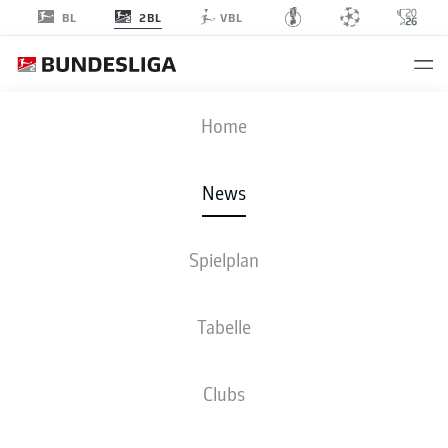
2BL
BL
VBL
Anzeige
Home
News
Spielplan
Tabelle
DRAMA IM VOLKSPARKSTADION: 96 GEWINNT
Clubs
BEIM HSV!