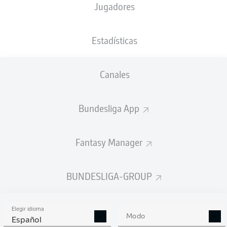
Jugadores
Serhou Guirassy
Estadísticas
Samuele Inácio
Julian Brandt
Canales
Bundesliga App
Maximilian Beier
Jobe Bellingham
Marcel Sabitzer
Julian Ryerson
Fantasy Manager
Nico Schlotterbeck
Waldemar Anton
Luca Reggiani
BUNDESLIGA-GROUP
Elegir idioma
Gregor Kobel
Modo
Español