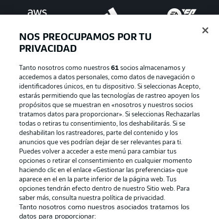
NOS PREOCUPAMOS POR TU
PRIVACIDAD
Tanto nosotros como nuestros
61
socios almacenamos y
accedemos a datos personales, como datos de navegación o
identificadores únicos, en tu dispositivo. Si seleccionas Acepto,
estarás permitiendo que las tecnologías de rastreo apoyen los
Publicidad
Aviso legal
propósitos que se muestran en «nosotros y nuestros socios
tratamos datos para proporcionar». Si seleccionas Rechazarlas
Gestionar las preferencias
Declaracion de privacidad
todas o retiras tu consentimiento, los deshabilitarás. Si se
deshabilitan los rastreadores, parte del contenido y los
Canales
Trabajos
anuncios que ves podrían dejar de ser relevantes para ti.
Jugadores
Condiciones de uso
Puedes volver a acceder a este menú para cambiar tus
opciones o retirar el consentimiento en cualquier momento
Sello Editorial
Contacto
haciendo clic en el enlace «Gestionar las preferencias» que
aparece en el en la parte inferior de la página web. Tus
opciones tendrán efecto dentro de nuestro Sitio web. Para
saber más, consulta nuestra política de privacidad.
Tanto nosotros como nuestros asociados tratamos los
datos para proporcionar: