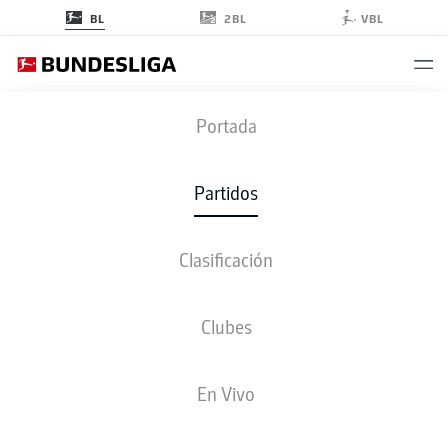
2BL
BL
VBL
BVB
-
SGE
Portada
BVB
SGE
3
2
Partidos
Clasificación
EN VIVO
ALINEACIONES
ESTADÍSTICAS
CLASIFICACIÓN
Clubes
3-4-2-1
3-4-2-1
En Vivo
ONCE INICIAL
BORUSSIA DORTMUND