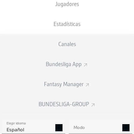
Jugadores
NACIÓN
PESO
23.09.2005
TAMAÑO
ENG
,
75
20 AÑOS
191 CM
IRL
KG
Estadísticas
Canales
Competition
Bundesliga
Bundesliga App
Season
2026/2027
Fantasy Manager
BUNDESLIGA-GROUP
ESTADÍSTICAS
TEMPORADA 2026/2027
Elegir idioma
Modo
Español