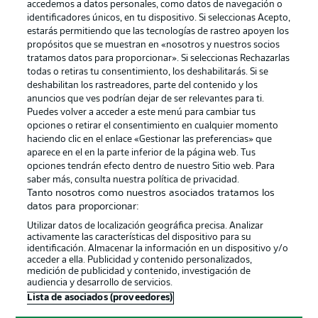
accedemos a datos personales, como datos de navegación o
identificadores únicos, en tu dispositivo. Si seleccionas Acepto,
estarás permitiendo que las tecnologías de rastreo apoyen los
propósitos que se muestran en «nosotros y nuestros socios
tratamos datos para proporcionar». Si seleccionas Rechazarlas
Publicidad
Aviso legal
todas o retiras tu consentimiento, los deshabilitarás. Si se
Gestionar las preferencias
Declaracion de privacidad
deshabilitan los rastreadores, parte del contenido y los
anuncios que ves podrían dejar de ser relevantes para ti.
Canales
Trabajos
Puedes volver a acceder a este menú para cambiar tus
opciones o retirar el consentimiento en cualquier momento
Jugadores
Condiciones de uso
haciendo clic en el enlace «Gestionar las preferencias» que
Sello Editorial
Contacto
aparece en el en la parte inferior de la página web. Tus
opciones tendrán efecto dentro de nuestro Sitio web. Para
saber más, consulta nuestra política de privacidad.
Tanto nosotros como nuestros asociados tratamos los
datos para proporcionar:
Utilizar datos de localización geográfica precisa. Analizar
activamente las características del dispositivo para su
identificación. Almacenar la información en un dispositivo y/o
acceder a ella. Publicidad y contenido personalizados,
medición de publicidad y contenido, investigación de
audiencia y desarrollo de servicios.
© 2026 Bundesliga-Gruppe GmbH
Lista de asociados (proveedores)