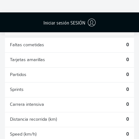
DUELOS
DUELOS
DIVIDIDOS
AÉREOS
GANADOS
GANADOS
0
0
Iniciar sesión SESIÓN
Faltas cometidas
0
Tarjetas amarillas
0
Partidos
0
Sprints
0
Carrera intensiva
0
Distancia recorrida (km)
0
Speed (km/h)
0