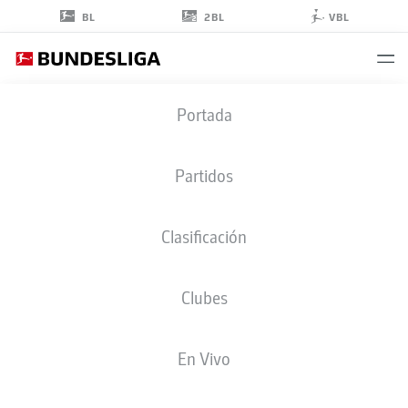
2BL
BL
VBL
JOBE
Portada
BELLINGHAM
7
Partidos
Clasificación
CENTROCAMPISTA
Clubes
BORUSSIA DORTMUND
ESTADÍSTICAS TEMPORADA 2026/2027
GOLES
COMPA
En Vivo