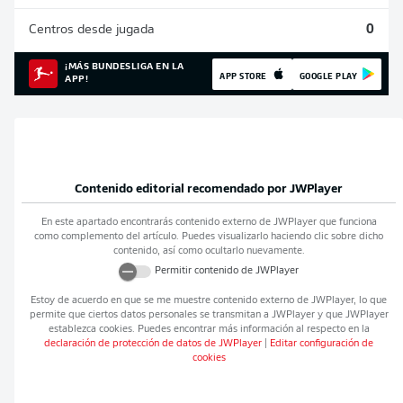
Centros desde jugada
0
¡MÁS BUNDESLIGA EN LA
APP STORE
GOOGLE PLAY
APP!
Contenido editorial recomendado por
JWPlayer
En este apartado encontrarás contenido externo de
JWPlayer
que funciona
como complemento del artículo. Puedes visualizarlo haciendo clic sobre dicho
contenido, así como ocultarlo nuevamente.
Permitir contenido de
JWPlayer
Estoy de acuerdo en que se me muestre contenido externo de
JWPlayer
, lo que
permite que ciertos datos personales se transmitan a
JWPlayer
y que
JWPlayer
establezca cookies. Puedes encontrar más información al respecto en la
declaración de protección de datos de
JWPlayer
|
Editar configuración de
cookies