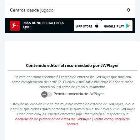
Centros desde jugada
0
¡MÁS BUNDESLIGA EN LA
APP STORE
GOOGLE PLAY
APP!
Contenido editorial recomendado por
JWPlayer
En este apartado encontrarás contenido externo de
JWPlayer
que funciona
como complemento del artículo. Puedes visualizarlo haciendo clic sobre dicho
contenido, así como ocultarlo nuevamente.
Permitir contenido de
JWPlayer
Estoy de acuerdo en que se me muestre contenido externo de
JWPlayer
, lo que
permite que ciertos datos personales se transmitan a
JWPlayer
y que
JWPlayer
establezca cookies. Puedes encontrar más información al respecto en la
declaración de protección de datos de
JWPlayer
|
Editar configuración de
cookies