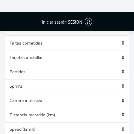
DUELOS
DUELOS
DIVIDIDOS
AÉREOS
GANADOS
GANADOS
0
0
Iniciar sesión SESIÓN
Faltas cometidas
0
Tarjetas amarillas
0
Partidos
0
Sprints
0
Carrera intensiva
0
Distancia recorrida (km)
0
Speed (km/h)
0