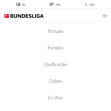
2BL
BL
VBL
CAN
Portada
UZUN
42
Partidos
Clasificación
CENTROCAMPISTA
Clubes
EINTRACHT FRANKFURT
ESTADÍSTICAS TEMPORADA 2026/2027
GOLES
COMPA
En Vivo