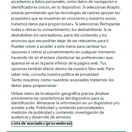
accedemos a datos personales, como datos de navegación o
identificadores únicos, en tu dispositivo. Si seleccionas Acepto,
estarás permitiendo que las tecnologías de rastreo apoyen los
propósitos que se muestran en «nosotros y nuestros socios
tratamos datos para proporcionar». Si seleccionas Rechazarlas
Publicidad
Aviso legal
todas o retiras tu consentimiento, los deshabilitarás. Si se
Gestionar las preferencias
Declaracion de privacidad
deshabilitan los rastreadores, parte del contenido y los
anuncios que ves podrían dejar de ser relevantes para ti.
Canales
Trabajos
Puedes volver a acceder a este menú para cambiar tus
opciones o retirar el consentimiento en cualquier momento
Jugadores
Condiciones de uso
haciendo clic en el enlace «Gestionar las preferencias» que
Sello Editorial
Contacto
aparece en el en la parte inferior de la página web. Tus
opciones tendrán efecto dentro de nuestro Sitio web. Para
saber más, consulta nuestra política de privacidad.
Tanto nosotros como nuestros asociados tratamos los
datos para proporcionar:
Utilizar datos de localización geográfica precisa. Analizar
activamente las características del dispositivo para su
identificación. Almacenar la información en un dispositivo y/o
acceder a ella. Publicidad y contenido personalizados,
medición de publicidad y contenido, investigación de
audiencia y desarrollo de servicios.
© 2026 Bundesliga-Gruppe GmbH
Lista de asociados (proveedores)