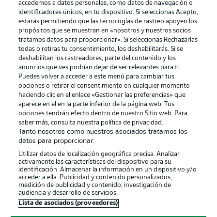
accedemos a datos personales, como datos de navegación o
identificadores únicos, en tu dispositivo. Si seleccionas Acepto,
estarás permitiendo que las tecnologías de rastreo apoyen los
propósitos que se muestran en «nosotros y nuestros socios
tratamos datos para proporcionar». Si seleccionas Rechazarlas
Publicidad
Aviso legal
todas o retiras tu consentimiento, los deshabilitarás. Si se
Gestionar las preferencias
Declaracion de privacidad
deshabilitan los rastreadores, parte del contenido y los
anuncios que ves podrían dejar de ser relevantes para ti.
Canales
Trabajos
Puedes volver a acceder a este menú para cambiar tus
opciones o retirar el consentimiento en cualquier momento
Jugadores
Condiciones de uso
haciendo clic en el enlace «Gestionar las preferencias» que
Sello Editorial
Contacto
aparece en el en la parte inferior de la página web. Tus
opciones tendrán efecto dentro de nuestro Sitio web. Para
saber más, consulta nuestra política de privacidad.
Tanto nosotros como nuestros asociados tratamos los
datos para proporcionar:
Utilizar datos de localización geográfica precisa. Analizar
activamente las características del dispositivo para su
identificación. Almacenar la información en un dispositivo y/o
acceder a ella. Publicidad y contenido personalizados,
medición de publicidad y contenido, investigación de
audiencia y desarrollo de servicios.
© 2026 Bundesliga-Gruppe GmbH
Lista de asociados (proveedores)