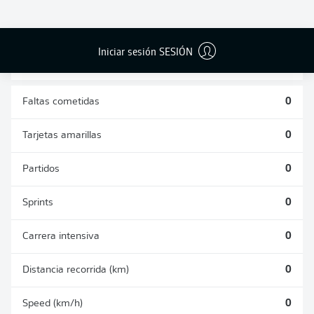
DUELOS
DUELOS
DIVIDIDOS
AÉREOS
GANADOS
GANADOS
0
0
Iniciar sesión SESIÓN
Faltas cometidas
0
Tarjetas amarillas
0
Partidos
0
Sprints
0
Carrera intensiva
0
Distancia recorrida (km)
0
Speed (km/h)
0