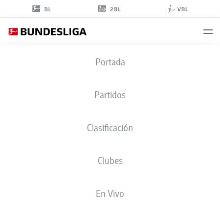
2BL
BL
VBL
JULIAN
Portada
RYERSON
26
Partidos
Clasificación
DEFENSA
Clubes
BORUSSIA DORTMUND
ESTADÍSTICAS TEMPORADA 2026/2027
GOLES
COMPA
En Vivo