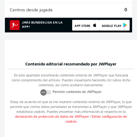
Centros desde jugada
0
¡MÁS BUNDESLIGA EN LA
APP STORE
GOOGLE PLAY
APP!
Contenido editorial recomendado por
JWPlayer
En este apartado encontrarás contenido externo de
JWPlayer
que funciona
como complemento del artículo. Puedes visualizarlo haciendo clic sobre dicho
contenido, así como ocultarlo nuevamente.
Permitir contenido de
JWPlayer
Estoy de acuerdo en que se me muestre contenido externo de
JWPlayer
, lo que
permite que ciertos datos personales se transmitan a
JWPlayer
y que
JWPlayer
establezca cookies. Puedes encontrar más información al respecto en la
declaración de protección de datos de
JWPlayer
|
Editar configuración de
cookies