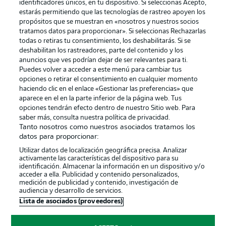
identificadores únicos, en tu dispositivo. Si seleccionas Acepto,
estarás permitiendo que las tecnologías de rastreo apoyen los
propósitos que se muestran en «nosotros y nuestros socios
tratamos datos para proporcionar». Si seleccionas Rechazarlas
Publicidad
Aviso legal
todas o retiras tu consentimiento, los deshabilitarás. Si se
Gestionar las preferencias
Declaracion de privacidad
deshabilitan los rastreadores, parte del contenido y los
anuncios que ves podrían dejar de ser relevantes para ti.
Canales
Trabajos
Puedes volver a acceder a este menú para cambiar tus
opciones o retirar el consentimiento en cualquier momento
Jugadores
Condiciones de uso
haciendo clic en el enlace «Gestionar las preferencias» que
Sello Editorial
Contacto
aparece en el en la parte inferior de la página web. Tus
opciones tendrán efecto dentro de nuestro Sitio web. Para
saber más, consulta nuestra política de privacidad.
Tanto nosotros como nuestros asociados tratamos los
datos para proporcionar:
Utilizar datos de localización geográfica precisa. Analizar
activamente las características del dispositivo para su
identificación. Almacenar la información en un dispositivo y/o
acceder a ella. Publicidad y contenido personalizados,
medición de publicidad y contenido, investigación de
audiencia y desarrollo de servicios.
© 2026 Bundesliga-Gruppe GmbH
Lista de asociados (proveedores)
Elegir idioma