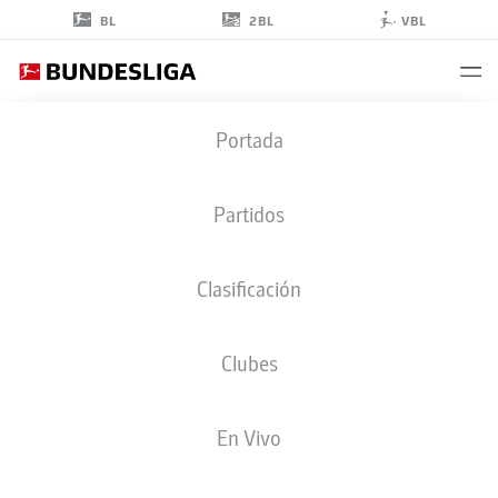
2BL
BL
VBL
NICO
Portada
SCHLOTTERBECK
4
Partidos
Clasificación
DEFENSA
Clubes
BORUSSIA DORTMUND
ESTADÍSTICAS TEMPORADA 2026/2027
GOLES
COMPA
En Vivo