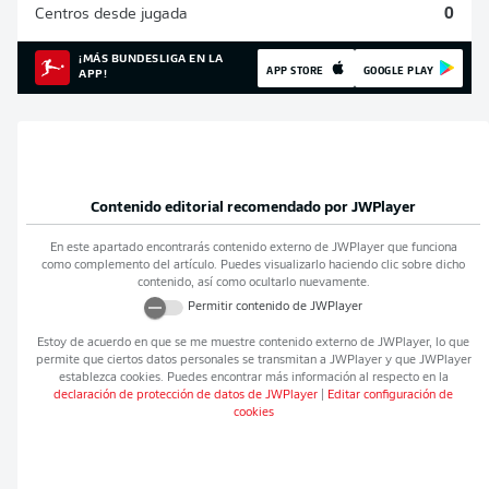
Centros desde jugada
0
¡MÁS BUNDESLIGA EN LA
APP STORE
GOOGLE PLAY
APP!
Contenido editorial recomendado por
JWPlayer
En este apartado encontrarás contenido externo de
JWPlayer
que funciona
como complemento del artículo. Puedes visualizarlo haciendo clic sobre dicho
contenido, así como ocultarlo nuevamente.
Permitir contenido de
JWPlayer
Estoy de acuerdo en que se me muestre contenido externo de
JWPlayer
, lo que
permite que ciertos datos personales se transmitan a
JWPlayer
y que
JWPlayer
establezca cookies. Puedes encontrar más información al respecto en la
declaración de protección de datos de
JWPlayer
|
Editar configuración de
cookies