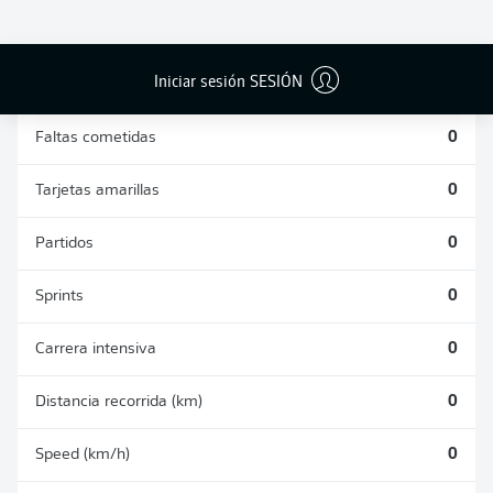
DUELOS
DUELOS
DIVIDIDOS
AÉREOS
GANADOS
GANADOS
0
0
Iniciar sesión SESIÓN
Faltas cometidas
0
Tarjetas amarillas
0
Partidos
0
Sprints
0
Carrera intensiva
0
Distancia recorrida (km)
0
Speed (km/h)
0