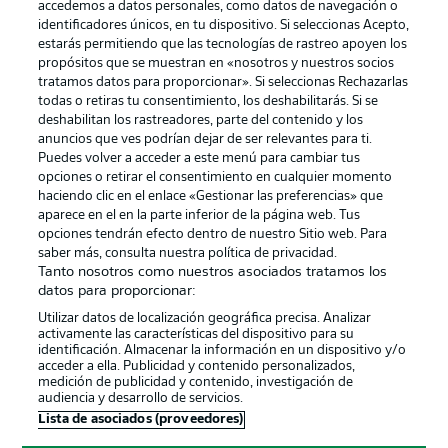
accedemos a datos personales, como datos de navegación o
identificadores únicos, en tu dispositivo. Si seleccionas Acepto,
estarás permitiendo que las tecnologías de rastreo apoyen los
propósitos que se muestran en «nosotros y nuestros socios
tratamos datos para proporcionar». Si seleccionas Rechazarlas
Publicidad
Aviso legal
todas o retiras tu consentimiento, los deshabilitarás. Si se
Gestionar las preferencias
Declaracion de privacidad
deshabilitan los rastreadores, parte del contenido y los
anuncios que ves podrían dejar de ser relevantes para ti.
Canales
Trabajos
Puedes volver a acceder a este menú para cambiar tus
opciones o retirar el consentimiento en cualquier momento
Jugadores
Condiciones de uso
haciendo clic en el enlace «Gestionar las preferencias» que
Sello Editorial
Contacto
aparece en el en la parte inferior de la página web. Tus
opciones tendrán efecto dentro de nuestro Sitio web. Para
saber más, consulta nuestra política de privacidad.
Tanto nosotros como nuestros asociados tratamos los
datos para proporcionar:
Utilizar datos de localización geográfica precisa. Analizar
activamente las características del dispositivo para su
identificación. Almacenar la información en un dispositivo y/o
acceder a ella. Publicidad y contenido personalizados,
medición de publicidad y contenido, investigación de
audiencia y desarrollo de servicios.
© 2026 Bundesliga-Gruppe GmbH
Lista de asociados (proveedores)