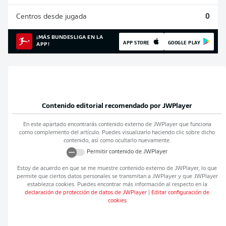
Centros desde jugada
0
¡MÁS BUNDESLIGA EN LA
APP STORE
GOOGLE PLAY
APP!
Contenido editorial recomendado por
JWPlayer
En este apartado encontrarás contenido externo de
JWPlayer
que funciona
como complemento del artículo. Puedes visualizarlo haciendo clic sobre dicho
contenido, así como ocultarlo nuevamente.
Permitir contenido de
JWPlayer
Estoy de acuerdo en que se me muestre contenido externo de
JWPlayer
, lo que
permite que ciertos datos personales se transmitan a
JWPlayer
y que
JWPlayer
establezca cookies. Puedes encontrar más información al respecto en la
declaración de protección de datos de
JWPlayer
|
Editar configuración de
cookies