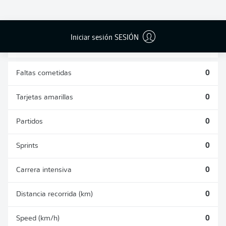
DUELOS
DUELOS
DIVIDIDOS
AÉREOS
GANADOS
GANADOS
0
0
Iniciar sesión SESIÓN
Faltas cometidas
0
Tarjetas amarillas
0
Partidos
0
Sprints
0
Carrera intensiva
0
Distancia recorrida (km)
0
Speed (km/h)
0