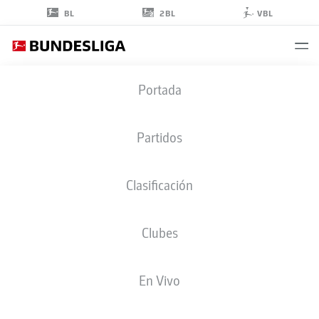
2BL
BL
VBL
SAMUELE
Portada
INÁCIO
40
Partidos
Clasificación
DELANTERO
Clubes
BORUSSIA DORTMUND
ESTADÍSTICAS TEMPORADA 2026/2027
GOLES
COMPA
En Vivo