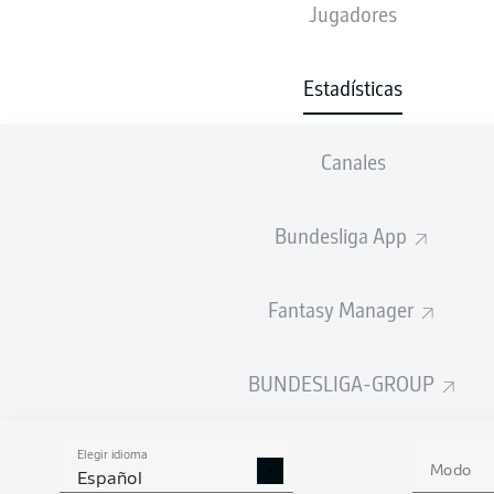
Jugadores
Estadísticas
122
1
FC BAYERN MÜNCHEN
Canales
DISPAROS AL ARCO
Bundesliga App
Fantasy Manager
635
1
FC BAYERN MÜNCHEN
BUNDESLIGA-GROUP
PENALES
Elegir idioma
Modo
Español