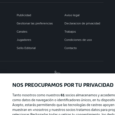
Publicidad
Aviso legal
Gestionar las preferencias
Declaracion de privacidad
Canales
Trabajos
Jugadores
Condiciones de uso
Sello Editorial
Contacto
NOS PREOCUPAMOS POR TU PRIVACIDAD
Tanto nosotros como nuestros
61
socios almacenamos y accedemos
como datos de navegación o identificadores únicos, en tu dispositiv
© 2026 Bundesliga-Gruppe GmbH
Acepto, estarás permitiendo que las tecnologías de rastreo apoyen
muestran en «nosotros y nuestros socios tratamos datos para prop
Elegir idioma
seleccionas Rechazarlas todas o retiras tu consentimiento, los deshab