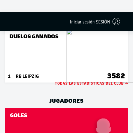
12
1
FC BAYERN MÜNCHEN
Iniciar sesión SESIÓN
DUELOS GANADOS
3582
1
RB LEIPZIG
TODAS LAS ESTADÍSTICAS DEL CLUB →
JUGADORES
GOLES