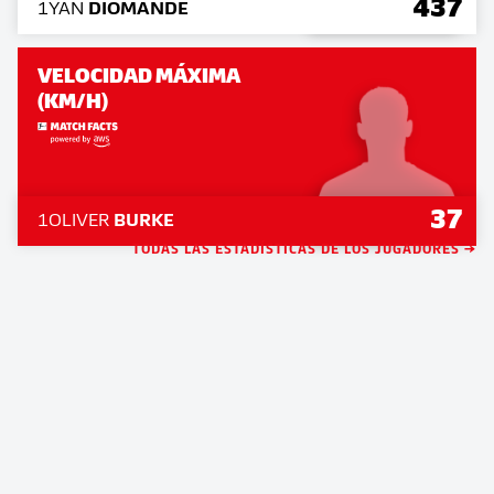
437
1
YAN
DIOMANDE
VELOCIDAD MÁXIMA
(KM/H)
37
1
OLIVER
BURKE
TODAS LAS ESTADÍSTICAS DE LOS JUGADORES →