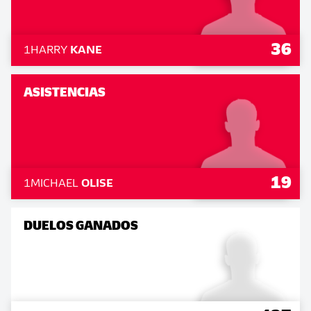
36
1
HARRY
KANE
ASISTENCIAS
19
1
MICHAEL
OLISE
DUELOS GANADOS