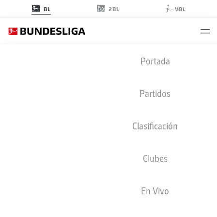
2BL
BL
VBL
BUNDESLIGA ESTADÍSTICAS 2025-
Portada
2026
Partidos
VISTA GENERAL
JUGADORES
CLUBES
Clasificación
Temporada
2025-2026
Clubes
En Vivo
CLUBES
GOLES