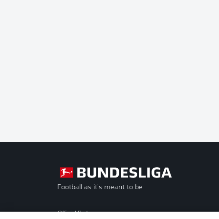
Football as it's meant to be
Official Partners