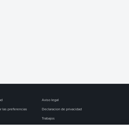
ad
Aviso legal
r las preferencias
Declaracion de privacidad
Trabajos
es
Condiciones de uso