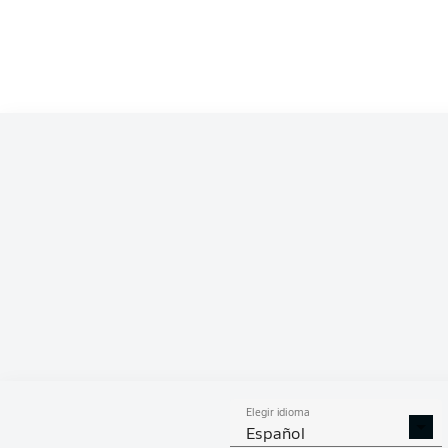
Competition
Bundesliga
Season
2026/2027
ESTA
Elegir idioma
DUELOS
DUE
DIVIDIDOS
AÉR
Español
GANADOS
GANA