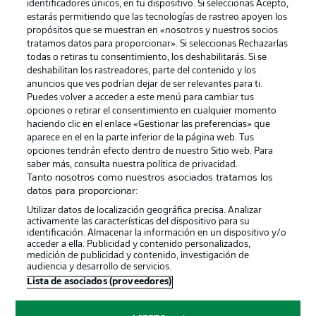
identificadores únicos, en tu dispositivo. Si seleccionas Acepto,
estarás permitiendo que las tecnologías de rastreo apoyen los
propósitos que se muestran en «nosotros y nuestros socios
tratamos datos para proporcionar». Si seleccionas Rechazarlas
Publicidad
Aviso legal
todas o retiras tu consentimiento, los deshabilitarás. Si se
Gestionar las preferencias
Declaracion de privacidad
deshabilitan los rastreadores, parte del contenido y los
anuncios que ves podrían dejar de ser relevantes para ti.
Canales
Trabajos
Puedes volver a acceder a este menú para cambiar tus
opciones o retirar el consentimiento en cualquier momento
Jugadores
Condiciones de uso
haciendo clic en el enlace «Gestionar las preferencias» que
Sello Editorial
Contacto
aparece en el en la parte inferior de la página web. Tus
opciones tendrán efecto dentro de nuestro Sitio web. Para
saber más, consulta nuestra política de privacidad.
Tanto nosotros como nuestros asociados tratamos los
datos para proporcionar:
Utilizar datos de localización geográfica precisa. Analizar
activamente las características del dispositivo para su
identificación. Almacenar la información en un dispositivo y/o
acceder a ella. Publicidad y contenido personalizados,
medición de publicidad y contenido, investigación de
audiencia y desarrollo de servicios.
© 2026 Bundesliga-Gruppe GmbH
Lista de asociados (proveedores)
Elegir idioma