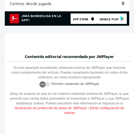
Centros desde jugada
0
¡MÁS BUNDESLIGA EN LA
APP STORE
GOOGLE PLAY
APP!
Contenido editorial recomendado por
JWPlayer
En este apartado encontrarás contenido externo de
JWPlayer
que funciona
como complemento del artículo. Puedes visualizarlo haciendo clic sobre dicho
contenido, así como ocultarlo nuevamente.
Permitir contenido de
JWPlayer
Estoy de acuerdo en que se me muestre contenido externo de
JWPlayer
, lo que
permite que ciertos datos personales se transmitan a
JWPlayer
y que
JWPlayer
establezca cookies. Puedes encontrar más información al respecto en la
declaración de protección de datos de
JWPlayer
|
Editar configuración de
cookies