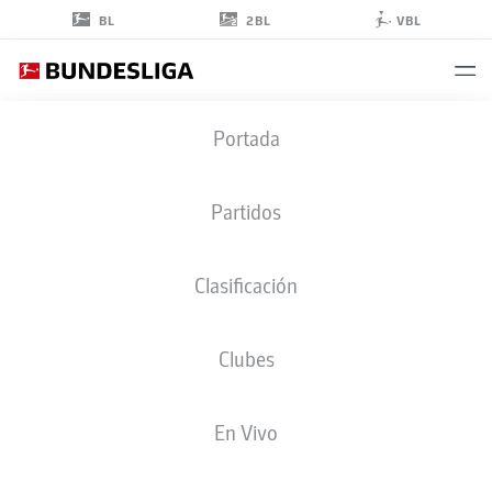
2BL
BL
VBL
NIKLAS
Portada
SÜLE
25
Partidos
Clasificación
DEFENSA
Clubes
BORUSSIA DORTMUND
ESTADÍSTICAS TEMPORADA 2026/2027
GOLES
COMPA
En Vivo