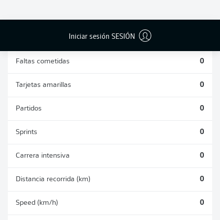
DUELOS
DUELOS
DIVIDIDOS
AÉREOS
GANADOS
GANADOS
0
0
Iniciar sesión SESIÓN
Faltas cometidas
0
Tarjetas amarillas
0
Partidos
0
Sprints
0
Carrera intensiva
0
Distancia recorrida (km)
0
Speed (km/h)
0