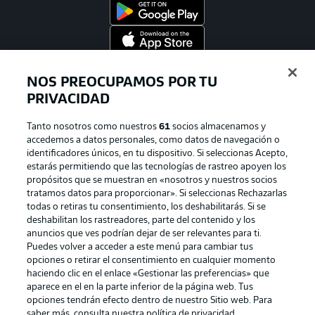
Official Partners
NOS PREOCUPAMOS POR TU
PRIVACIDAD
Tanto nosotros como nuestros
61
socios almacenamos y
accedemos a datos personales, como datos de navegación o
identificadores únicos, en tu dispositivo. Si seleccionas Acepto,
estarás permitiendo que las tecnologías de rastreo apoyen los
propósitos que se muestran en «nosotros y nuestros socios
tratamos datos para proporcionar». Si seleccionas Rechazarlas
todas o retiras tu consentimiento, los deshabilitarás. Si se
deshabilitan los rastreadores, parte del contenido y los
anuncios que ves podrían dejar de ser relevantes para ti.
Publicidad
Aviso legal
Puedes volver a acceder a este menú para cambiar tus
Gestionar las preferencias
Declaracion de privacidad
opciones o retirar el consentimiento en cualquier momento
haciendo clic en el enlace «Gestionar las preferencias» que
Canales
Trabajos
aparece en el en la parte inferior de la página web. Tus
opciones tendrán efecto dentro de nuestro Sitio web. Para
Jugadores
Condiciones de uso
saber más, consulta nuestra política de privacidad.