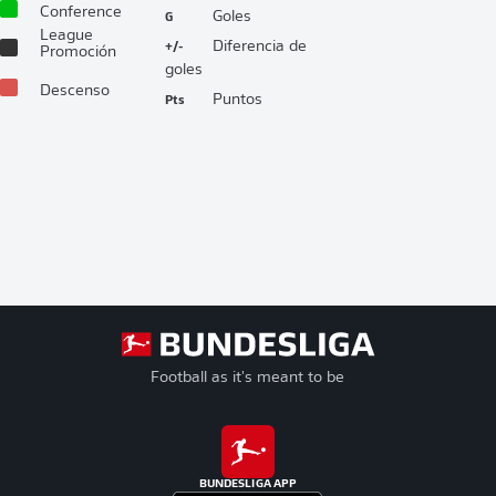
Conference
G
Goles
League
+/-
Diferencia de
Promoción
goles
Descenso
Pts
Puntos
Football as it's meant to be
BUNDESLIGA APP