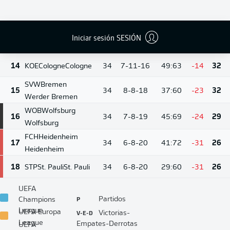
BMG
M'gladbach
12
34
9-11-14
42:53
-11
38
Borussia
Mönchengladbach
Iniciar sesión SESIÓN
13
HSV
Hamburg
Hamburg
34
9-11-14
40:54
-14
38
14
KOE
Cologne
Cologne
34
7-11-16
49:63
-14
32
SVW
Bremen
15
34
8-8-18
37:60
-23
32
Werder Bremen
WOB
Wolfsburg
16
34
7-8-19
45:69
-24
29
Wolfsburg
FCH
Heidenheim
17
34
6-8-20
41:72
-31
26
Heidenheim
18
STP
St. Pauli
St. Pauli
34
6-8-20
29:60
-31
26
UEFA
P
Partidos
Champions
League
V-E-D
UEFA Europa
Victorias-
League
Empates-Derrotas
UEFA