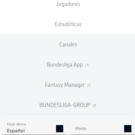
Jugadores
Serhou Guirassy
Estadísticas
2
Jamie Gittens
Julian Brandt
Canales
Bundesliga App
Daniel Svensson
Felix Nmecha
Pascal Groß
Julian Ryerson
Fantasy Manager
Ramy Bensebaini
Waldemar Anton
Niklas Süle
BUNDESLIGA-GROUP
Elegir idioma
Gregor Kobel
Modo
Español