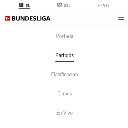
2BL
BL
VBL
BVB
-
WOB
Portada
BVB
WOB
4
0
Partidos
Clasificación
EN VIVO
ALINEACIONES
ESTADÍSTICAS
CLASIFICACIÓN
Clubes
3-4-2-1
3-3-2-2
En Vivo
ONCE INICIAL
BORUSSIA DORTMUND