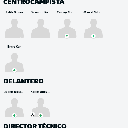
CENTROCAMPISTA
Salih Özcan
Giovanni Reyna
Carney Chukwuemeka
Marcel Sabitzer
Emre Can
DELANTERO
Julien Duranville
Karim Adeyemi
2
DIRECTOR TÉCNICO