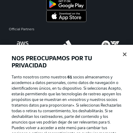
Official Partners
NOS PREOCUPAMOS POR TU
PRIVACIDAD
Tanto nosotros como nuestros
61
socios almacenamos y
accedemos a datos personales, como datos de navegación o
identificadores únicos, en tu dispositivo. Si seleccionas Acepto,
estarás permitiendo que las tecnologías de rastreo apoyen los
Publicidad
Aviso legal
propósitos que se muestran en «nosotros y nuestros socios
tratamos datos para proporcionar». Si seleccionas Rechazarlas
Gestionar las preferencias
Declaracion de privacidad
todas o retiras tu consentimiento, los deshabilitarás. Si se
deshabilitan los rastreadores, parte del contenido y los
Canales
Trabajos
anuncios que ves podrían dejar de ser relevantes para ti.
Jugadores
Condiciones de uso
Puedes volver a acceder a este menú para cambiar tus