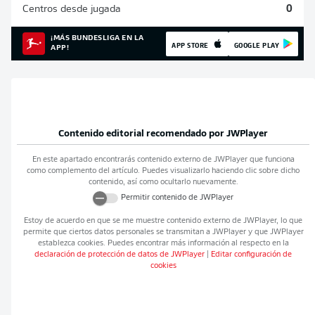
Centros desde jugada
0
¡MÁS BUNDESLIGA EN LA
APP STORE
GOOGLE PLAY
APP!
Contenido editorial recomendado por
JWPlayer
En este apartado encontrarás contenido externo de
JWPlayer
que funciona
como complemento del artículo. Puedes visualizarlo haciendo clic sobre dicho
contenido, así como ocultarlo nuevamente.
Permitir contenido de
JWPlayer
Estoy de acuerdo en que se me muestre contenido externo de
JWPlayer
, lo que
permite que ciertos datos personales se transmitan a
JWPlayer
y que
JWPlayer
establezca cookies. Puedes encontrar más información al respecto en la
declaración de protección de datos de
JWPlayer
|
Editar configuración de
cookies