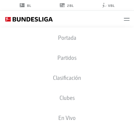
2BL
BL
VBL
TIAGO
Portada
TOMÁS
8
Partidos
Clasificación
DELANTERO
Clubes
VFB STUTTGART
ESTADÍSTICAS TEMPORADA 2026/2027
GOLES
COMPA
En Vivo