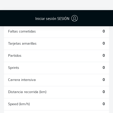
DUELOS
DUELOS
DIVIDIDOS
AÉREOS
GANADOS
GANADOS
0
0
Iniciar sesión SESIÓN
Faltas cometidas
0
Tarjetas amarillas
0
Partidos
0
Sprints
0
Carrera intensiva
0
Distancia recorrida (km)
0
Speed (km/h)
0