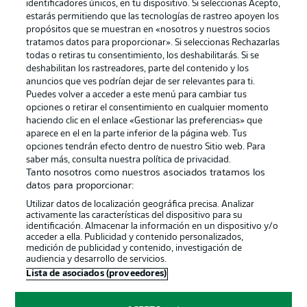
identificadores únicos, en tu dispositivo. Si seleccionas Acepto,
estarás permitiendo que las tecnologías de rastreo apoyen los
propósitos que se muestran en «nosotros y nuestros socios
tratamos datos para proporcionar». Si seleccionas Rechazarlas
Publicidad
Aviso legal
todas o retiras tu consentimiento, los deshabilitarás. Si se
Gestionar las preferencias
Declaracion de privacidad
deshabilitan los rastreadores, parte del contenido y los
anuncios que ves podrían dejar de ser relevantes para ti.
Canales
Trabajos
Puedes volver a acceder a este menú para cambiar tus
opciones o retirar el consentimiento en cualquier momento
Jugadores
Condiciones de uso
haciendo clic en el enlace «Gestionar las preferencias» que
Sello Editorial
Contacto
aparece en el en la parte inferior de la página web. Tus
opciones tendrán efecto dentro de nuestro Sitio web. Para
saber más, consulta nuestra política de privacidad.
Tanto nosotros como nuestros asociados tratamos los
datos para proporcionar:
Utilizar datos de localización geográfica precisa. Analizar
activamente las características del dispositivo para su
identificación. Almacenar la información en un dispositivo y/o
acceder a ella. Publicidad y contenido personalizados,
medición de publicidad y contenido, investigación de
audiencia y desarrollo de servicios.
© 2026 Bundesliga-Gruppe GmbH
Lista de asociados (proveedores)
Elegir idioma