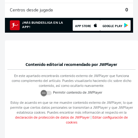
Centros desde jugada
0
¡MÁS BUNDESLIGA EN LA
APP STORE
GOOGLE PLAY
APP!
Contenido editorial recomendado por
JWPlayer
En este apartado encontrarás contenido externo de
JWPlayer
que funciona
como complemento del artículo. Puedes visualizarlo haciendo clic sobre dicho
contenido, así como ocultarlo nuevamente.
Permitir contenido de
JWPlayer
Estoy de acuerdo en que se me muestre contenido externo de
JWPlayer
, lo que
permite que ciertos datos personales se transmitan a
JWPlayer
y que
JWPlayer
establezca cookies. Puedes encontrar más información al respecto en la
declaración de protección de datos de
JWPlayer
|
Editar configuración de
cookies