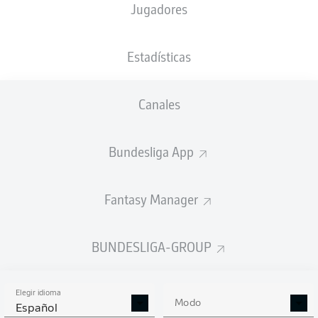
Jugadores
NACIÓN
PESO
24.01.2006
TAMAÑO
HUN
,
71
20 AÑOS
188 CM
DEU
KG
Estadísticas
Canales
Competition
Bundesliga 2
Bundesliga App
Season
Fantasy Manager
BUNDESLIGA-GROUP
ESTADÍSTICAS
TEMPORADA 2025/2026
Elegir idioma
Modo
Español