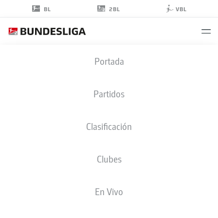
2BL
BL
VBL
BENCE
Portada
DARDAI
8
Partidos
Clasificación
CENTROCAMPISTA
Clubes
WOLFSBURG
ESTADÍSTICAS TEMPORADA 2025/2026
GOLES
En Vivo