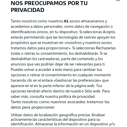
NOS PREOCUPAMOS POR TU
PRIVACIDAD
Tanto nosotros como nuestros
61
socios almacenamos y
accedemos a datos personales, como datos de navegación o
identificadores únicos, en tu dispositivo. Si seleccionas Acepto,
estarás permitiendo que las tecnologías de rastreo apoyen los
propósitos que se muestran en «nosotros y nuestros socios
tratamos datos para proporcionar». Si seleccionas Rechazarlas
Publicidad
Aviso legal
todas o retiras tu consentimiento, los deshabilitarás. Si se
Gestionar las preferencias
Declaracion de privacidad
deshabilitan los rastreadores, parte del contenido y los
anuncios que ves podrían dejar de ser relevantes para ti.
Canales
Trabajos
Puedes volver a acceder a este menú para cambiar tus
opciones o retirar el consentimiento en cualquier momento
Jugadores
Condiciones de uso
haciendo clic en el enlace «Gestionar las preferencias» que
Sello Editorial
Contacto
aparece en el en la parte inferior de la página web. Tus
opciones tendrán efecto dentro de nuestro Sitio web. Para
saber más, consulta nuestra política de privacidad.
Tanto nosotros como nuestros asociados tratamos los
datos para proporcionar:
Utilizar datos de localización geográfica precisa. Analizar
activamente las características del dispositivo para su
identificación. Almacenar la información en un dispositivo y/o