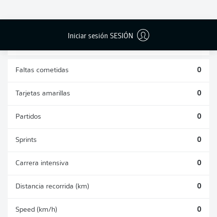
DUELOS
DUELOS
DIVIDIDOS
AÉREOS
GANADOS
GANADOS
0
0
Iniciar sesión SESIÓN
Faltas cometidas
0
Tarjetas amarillas
0
Partidos
0
Sprints
0
Carrera intensiva
0
Distancia recorrida (km)
0
Speed (km/h)
0