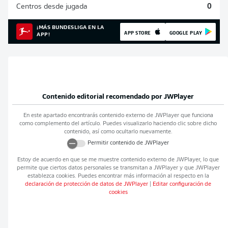
Centros desde jugada
0
¡MÁS BUNDESLIGA EN LA
APP STORE
GOOGLE PLAY
APP!
Contenido editorial recomendado por
JWPlayer
En este apartado encontrarás contenido externo de
JWPlayer
que funciona
como complemento del artículo. Puedes visualizarlo haciendo clic sobre dicho
contenido, así como ocultarlo nuevamente.
Permitir contenido de
JWPlayer
Estoy de acuerdo en que se me muestre contenido externo de
JWPlayer
, lo que
permite que ciertos datos personales se transmitan a
JWPlayer
y que
JWPlayer
establezca cookies. Puedes encontrar más información al respecto en la
declaración de protección de datos de
JWPlayer
|
Editar configuración de
cookies