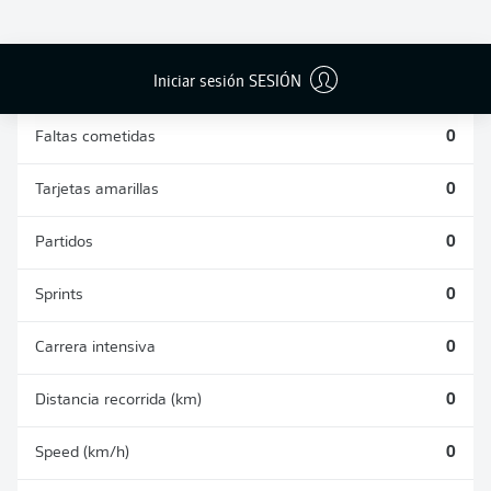
DUELOS
DUELOS
DIVIDIDOS
AÉREOS
GANADOS
GANADOS
0
0
Iniciar sesión SESIÓN
Faltas cometidas
0
Tarjetas amarillas
0
Partidos
0
Sprints
0
Carrera intensiva
0
Distancia recorrida (km)
0
Speed (km/h)
0