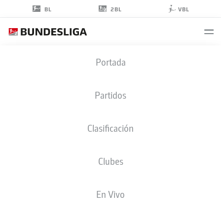
2BL
BL
VBL
KONSTANTINOS
Portada
KOULIERAKIS
4
Partidos
Clasificación
DEFENSA
Clubes
WOLFSBURG
ESTADÍSTICAS TEMPORADA 2025/2026
GOLES
En Vivo