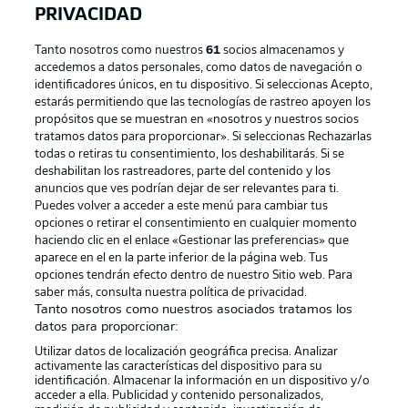
PRIVACIDAD
Tanto nosotros como nuestros
61
socios almacenamos y
accedemos a datos personales, como datos de navegación o
identificadores únicos, en tu dispositivo. Si seleccionas Acepto,
estarás permitiendo que las tecnologías de rastreo apoyen los
propósitos que se muestran en «nosotros y nuestros socios
tratamos datos para proporcionar». Si seleccionas Rechazarlas
Publicidad
Aviso legal
todas o retiras tu consentimiento, los deshabilitarás. Si se
Gestionar las preferencias
Declaracion de privacidad
deshabilitan los rastreadores, parte del contenido y los
anuncios que ves podrían dejar de ser relevantes para ti.
Canales
Trabajos
Puedes volver a acceder a este menú para cambiar tus
opciones o retirar el consentimiento en cualquier momento
Jugadores
Condiciones de uso
haciendo clic en el enlace «Gestionar las preferencias» que
Sello Editorial
Contacto
aparece en el en la parte inferior de la página web. Tus
opciones tendrán efecto dentro de nuestro Sitio web. Para
saber más, consulta nuestra política de privacidad.
Tanto nosotros como nuestros asociados tratamos los
datos para proporcionar:
Utilizar datos de localización geográfica precisa. Analizar
activamente las características del dispositivo para su
identificación. Almacenar la información en un dispositivo y/o
acceder a ella. Publicidad y contenido personalizados,