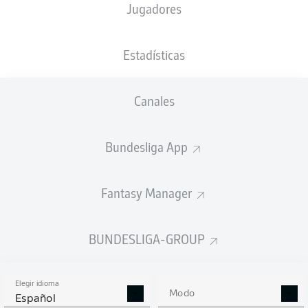
Jugadores
NACIÓN
28.11.2003
TAMAÑO
PESO
GRC
22 AÑOS
188 CM
78 KG
Estadísticas
Competition
Canales
Bundesliga 2
Bundesliga App
Season
Fantasy Manager
ESTADÍSTICAS
BUNDESLIGA-GROUP
TEMPORADA 2025/2026
Elegir idioma
Modo
Español